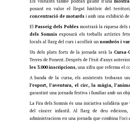
Els visitants també podran gaudir d’una
mostra
posant en valor el llegat històric del territo
concentració de motards
i amb una exhibició de
El
Passeig dels Pobles
mostrarà la riquesa dels 
dels Somnis
exposarà els treballs artístics fets
locals al llarg del curs i acollirà un
nombrós i var
Un dels plats forts de la jornada serà la
Cursa-
Terres de Ponent. Després de l’èxit d’anys anterio
les 3.000 inscripcions
, una xifra que referma el 
A banda de la cursa, els assistents trobaran una
l’esport, l’aventura, el circ, la màgia, l’ani
garantint una jornada festiva i familiar amb un obj
La Fira dels Somnis és una iniciativa solidària que
del càncer infantil. Al llarg de deu edicions, 
administracions en una jornada que combina l’oci a