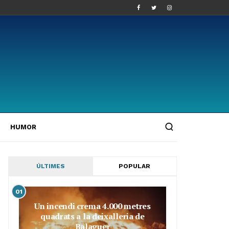
HUMOR
ÚLTIMES
POPULAR
01
Un incendi crema 4.000 metres
quadrats a la deixalleria de
Balaguer