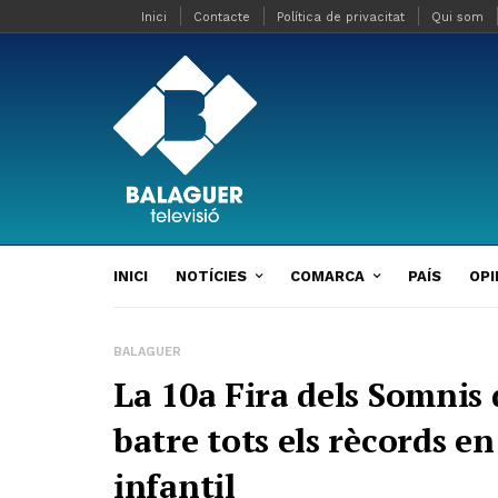
Inici
Contacte
Política de privacitat
Qui som
INICI
NOTÍCIES
COMARCA
PAÍS
OPI
BALAGUER
La 10a Fira dels Somnis
batre tots els rècords en
infantil