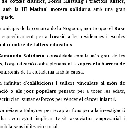
 de cotxes clàssics, Fords Mustang i tractors antics
,
ri, amb la
III Matinal motera solidària
amb una gran
 quads.
municipis de la comarca de la Noguera, mentre que el
Bosc
 específicament per a l’ocasió a les residències i escoles
iat nombre de tallers educatius.
Caminada Solidària
, consolidada com la més gran de les
rs, l’organització confia plenament a
superar la barrera de
compromís de la ciutadania amb la causa.
 infinitat d’
exhibicions i tallers vinculats al món de
mació o els jocs populars
pensats per a totes les edats,
ectiu clar: sumar esforços per vèncer el càncer infantil.
 va néixer a Balaguer per recaptar fons per a la investigació
ha aconseguit implicar teixit associatiu, empresarial i
mb la sensibilització social.