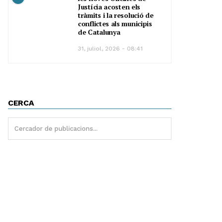
Justícia acosten els
tràmits i la resolució de
conflictes als municipis
de Catalunya
31, juliol, 2026 - 08:41
CERCA