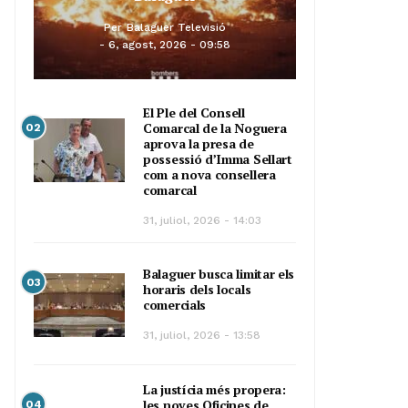
Per
Balaguer Televisió
6, agost, 2026 - 09:58
El Ple del Consell
Comarcal de la Noguera
02
aprova la presa de
possessió d’Imma Sellart
com a nova consellera
comarcal
31, juliol, 2026 - 14:03
Balaguer busca limitar els
03
horaris dels locals
comercials
31, juliol, 2026 - 13:58
La justícia més propera:
les noves Oficines de
04