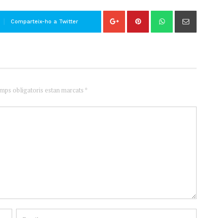
Comparteix-ho a Twitter
amps obligatoris estan marcats *