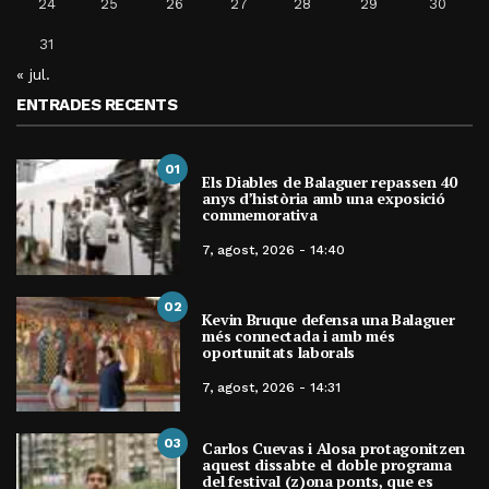
24
25
26
27
28
29
30
31
« jul.
ENTRADES RECENTS
01
Els Diables de Balaguer repassen 40
anys d’història amb una exposició
commemorativa
7, agost, 2026 - 14:40
02
Kevin Bruque defensa una Balaguer
més connectada i amb més
oportunitats laborals
7, agost, 2026 - 14:31
03
Carlos Cuevas i Alosa protagonitzen
aquest dissabte el doble programa
del festival (z)ona ponts, que es