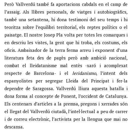
Però Vallverdú també fa aportacions cabdals en el camp de
l’assaig. Als llibres personals, de viatges i autobiogràfics,
també una setantena, hi dona testimoni del seu temps i hi
teoritza sobre l’equilibri territorial, els reptes polítics o el
paisatge. El nostre Josep Pla volta per totes les comarques i
en descriu les vistes, la gent que hi troba, els costums, els
oficis. Ambaixador de la terra ferma arreu i exponent d’una
literatura feta des de pagès però amb ambició nacional,
combat el lleidatanisme mal entès -xaró i acomplexat
respecte de Barcelona- i el
leridanismo
, l’intent dels
espanyolistes per segregar Lleida del Principat i fer-la
dependre de Saragossa. Vallverdú lliura aquesta batalla i
dona forma al concepte de Ponent, l’occident de Catalunya.
Els centenars d’articles a la premsa, pregons i xerrades són
el llegat del Vallverdú ciutadà, l’intel·lectual a peu de carrer
i de correu electrònic, l’activista per la llengua que mai no
descansa.