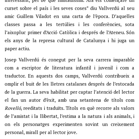
interessant, per bé que limitadíssim. Ara els començaré un
curset sobre el país i les seves coses” diu Vallverdú al seu
amic Guillem Viladot en una carta de l’època. D’aquelles
classes passa a les tertúlies i les conferències, sota
l’aixopluc primer d’Acció Catòlica i després de l’Ateneu. Són
els anys de la represa cultural de Catalunya i hi juga un
paper actiu.
Josep Vallverdú és conegut per la seva carrera imparable
com a escriptor de literatura infantil i juvenil i com a
traductor. En aquests dos camps, Vallverdú contribueix a
omplir el buit de les lletres catalanes després de l’estocada
de la guerra. La seva habilitat per captar l’atenció del lector
el fan un autor d’èxit, amb una setantena de títols com
Rovelló
, reeditats i traduïts. Títols en què recorre als valors
de l’amistat i la llibertat, l’estima a la natura i als animals, i
on els personatges experimenten sovint un creixement
personal, mirall per al lector jove.