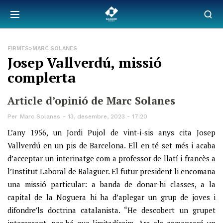
FIRMES>MARC SOLANES
Josep Vallverdú, missió
complerta
Article d’opinió de Marc Solanes
Per
Marc Solanes
13, desembre, 2023 - 17:20
L’any 1956, un Jordi Pujol de vint-i-sis anys cita Josep
Vallverdú en un pis de Barcelona. Ell en té set més i acaba
d’acceptar un interinatge com a professor de llatí i francès a
l’Institut Laboral de Balaguer. El futur president li encomana
una missió particular: a banda de donar-hi classes, a la
capital de la Noguera hi ha d’aplegar un grup de joves i
difondre’ls doctrina catalanista. “He descobert un grupet