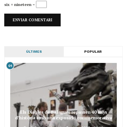
six + nineteen =
ÚLTIMES
POPULAR
01
Els Diables de Balaguer repassen 40 anys
d’història amb una exposició commemorativa