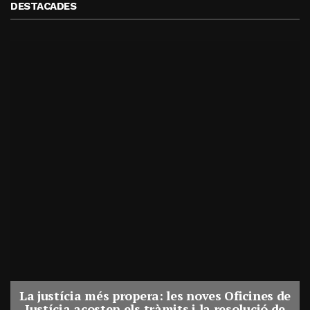
DESTACADES
La justícia més propera: les noves Oficines de
Justícia acosten els tràmits i la resolució de