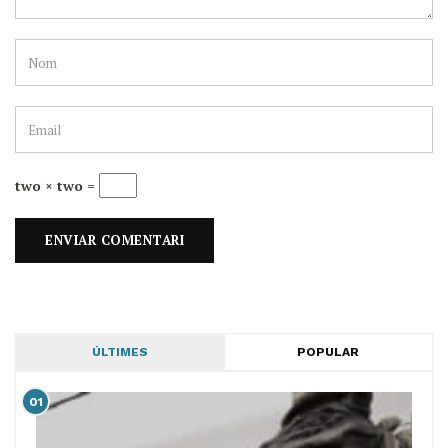
two × two =
ÚLTIMES
POPULAR
01