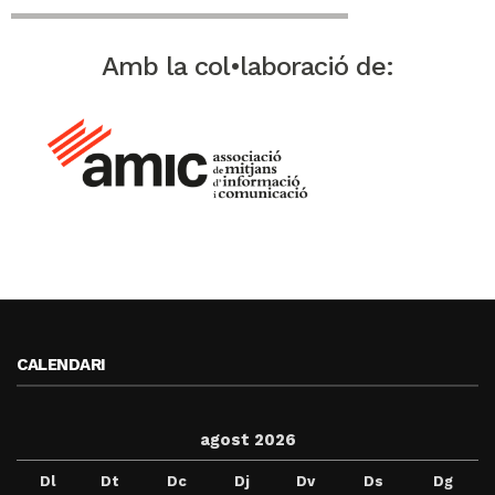
Amb la col•laboració de:
CALENDARI
agost 2026
Dl
Dt
Dc
Dj
Dv
Ds
Dg