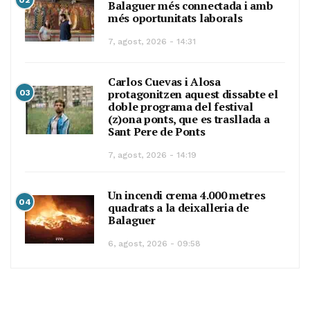
02
Balaguer més connectada i amb
més oportunitats laborals
7, agost, 2026 - 14:31
Carlos Cuevas i Alosa
protagonitzen aquest dissabte el
03
doble programa del festival
(z)ona ponts, que es trasllada a
Sant Pere de Ponts
7, agost, 2026 - 14:19
Un incendi crema 4.000 metres
04
quadrats a la deixalleria de
Balaguer
6, agost, 2026 - 09:58