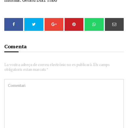
Informa: Gerard Díaz Tribó
Comenta
La vostra adreça de correu electrònic no es publicarà. Els camps
obligatoris estan marcats *