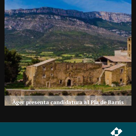
a
Àger presenta candidatura al Pla de Barris
s
Per
Balaguer Televisió
27, juliol, 2026 - 09:42