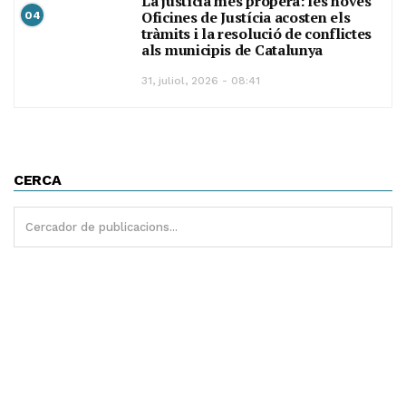
La justícia més propera: les noves
Oficines de Justícia acosten els
04
tràmits i la resolució de conflictes
als municipis de Catalunya
31, juliol, 2026 - 08:41
CERCA