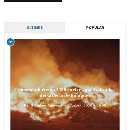
ÚLTIMES
POPULAR
01
Un incendi crema 4.000 metres quadrats a la
deixalleria de Balaguer
Per
Balaguer Televisió
6, agost, 2026 - 09:58