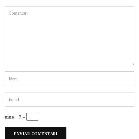
nine − 7 =