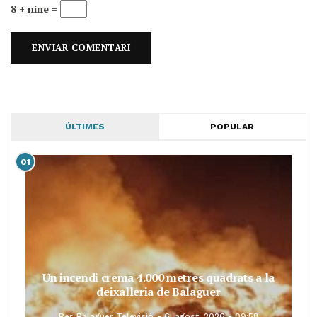
8 + nine =
ÚLTIMES
POPULAR
01
Un incendi crema 4.000 metres quadrats a la
deixalleria de Balaguer
Per
Balaguer Televisió
6, agost, 2026 - 09:58