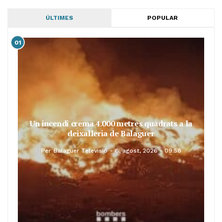
ÚLTIMES
POPULAR
01
Un incendi crema 4.000 metres quadrats a la
deixalleria de Balaguer
Per
Balaguer Televisió
6, agost, 2026 - 09:58