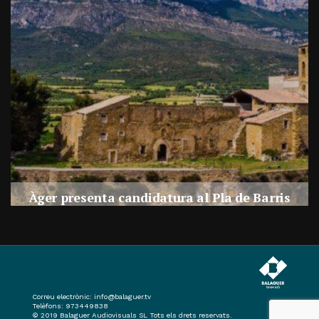
a
Àger presenta candidatura al Pla de Barris
s
Per
Balaguer Televisió
27, juliol, 2026 - 09:42
Correu electrònic:
info@balaguer.tv
Telèfons: 973449838
© 2019 Balaguer Audiovisuals SL Tots els drets reservats.