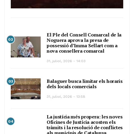
El Ple del Consell Comarcal de la
Noguera aprova la presa de
02
possessió d’Imma Sellart com a
nova consellera comarcal
31, juliol, 2026 - 14:03
Balaguer busca limitar els horaris
03
dels locals comercials
31, juliol, 2026 - 13:58
La justícia més propera: les noves
Oficines de Justícia acosten els
04
tràmits i la resolució de conflictes
als municipis de Catalunya