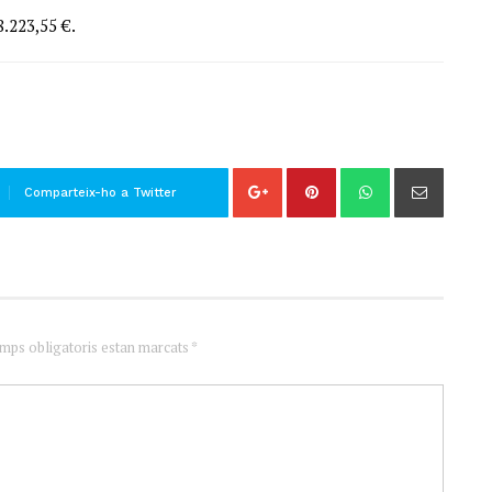
8.223,55 €.
Comparteix-ho a Twitter
amps obligatoris estan marcats *