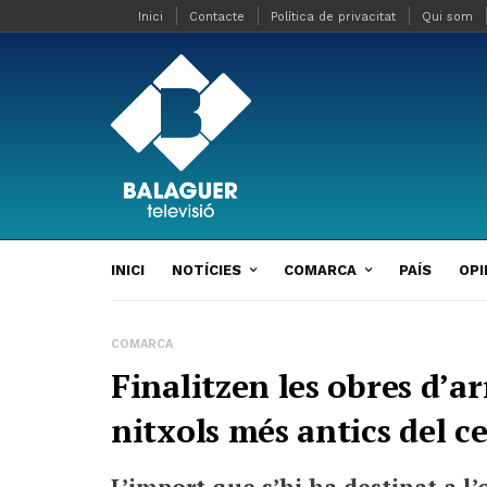
Inici
Contacte
Política de privacitat
Qui som
INICI
NOTÍCIES
COMARCA
PAÍS
OPI
COMARCA
Finalitzen les obres d’a
nitxols més antics del 
L’import que s’hi ha destinat a l