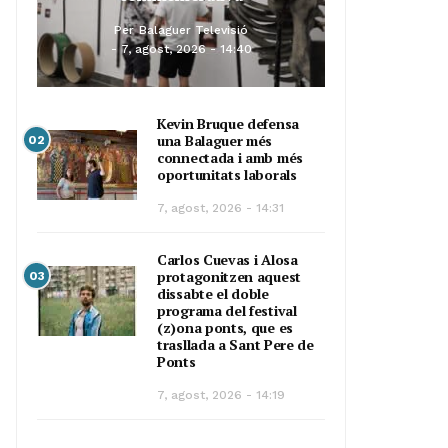
Per
Balaguer Televisió
7, agost, 2026 - 14:40
Kevin Bruque defensa
una Balaguer més
02
connectada i amb més
oportunitats laborals
7, agost, 2026 - 14:31
Carlos Cuevas i Alosa
protagonitzen aquest
03
dissabte el doble
programa del festival
(z)ona ponts, que es
trasllada a Sant Pere de
Ponts
7, agost, 2026 - 14:19