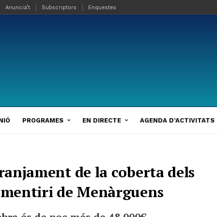
Anuncia’t
Subscriptors
Enquestes
NIÓ
PROGRAMES
EN DIRECTE
AGENDA D’ACTIVITATS
rranjament de la coberta dels
cementiri de Menàrguens
’obra és de poc més de 48.000€