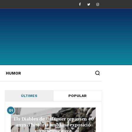
HUMOR
ÚLTIMES
POPULAR
01
Els Diables de Balaguer repassen 40
anys d’història amb una exposició
commemorativa