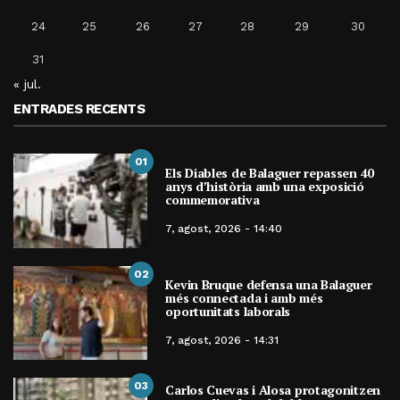
24
25
26
27
28
29
30
31
« jul.
ENTRADES RECENTS
01
Els Diables de Balaguer repassen 40
anys d’història amb una exposició
commemorativa
7, agost, 2026 - 14:40
02
Kevin Bruque defensa una Balaguer
més connectada i amb més
oportunitats laborals
7, agost, 2026 - 14:31
03
Carlos Cuevas i Alosa protagonitzen