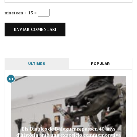
nineteen + 15 =
ÚLTIMES
POPULAR
01
Els Diables de Balaguer repassen 40 anys
d’història amb una exposició commemorativa