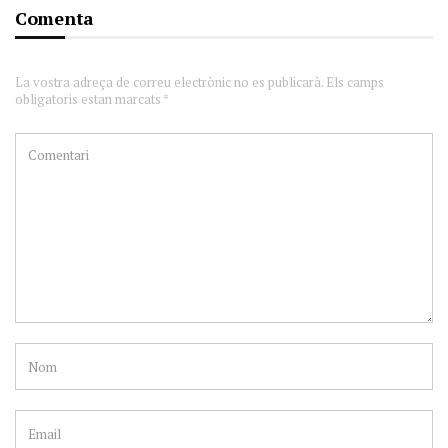
Comenta
La vostra adreça de correu electrònic no es publicarà. Els camps
obligatoris estan marcats *