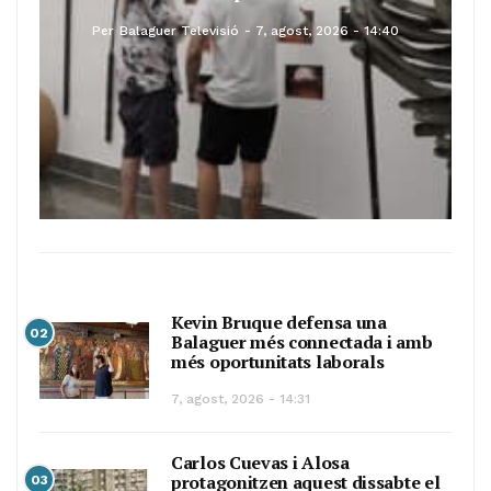
Per
Balaguer Televisió
7, agost, 2026 - 14:40
Kevin Bruque defensa una
02
Balaguer més connectada i amb
més oportunitats laborals
7, agost, 2026 - 14:31
Carlos Cuevas i Alosa
protagonitzen aquest dissabte el
03