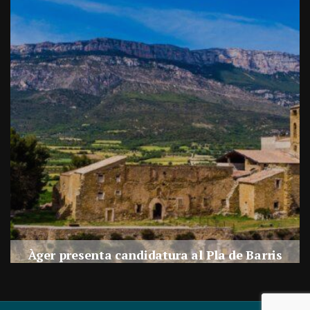
a
Àger presenta candidatura al Pla de Barris
s
Per
Balaguer Televisió
27, juliol, 2026 - 09:42