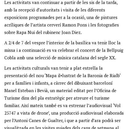
Les activitats van continuar a partir de les sis de la tarda,
amb la recepció d’autoritats i visita de les diferents
exposicions programades per a la ocasió, una de pintures
acríliques de l’artista cerverí Ramon Pons i les fotografies
sobre Rapa Nui del rubinenc Joan Diez.
A 2/4 de 7 del vespre l’interior de la basílica va tenir lloc la
missa i a continuació es va celebrar el concert de la Bellpuig
Cobla amb una selecció de música catalana del segle XX.
Les activitats culturals van tenir a plat estrella la
presentació del nou ‘Mapa il•lustrat de la Baronia de Rialb‘
per a famílies i infants, a càrrec del dibuixant barceloní
Manel Esteban i Bevià, un material editat per l’Oficina de
Turisme dins del pla estratègic per atreure el turisme
familiar. Així mateix també es va estrenar l’audiovisual ‘Vol
25747 a vista de drone’, una producció audiovisual elaborada
per l’Antoni Canes de Gualter, i que a partir d’ara podrà ser
visualitzada en les visites guiades dels caps de setmana al