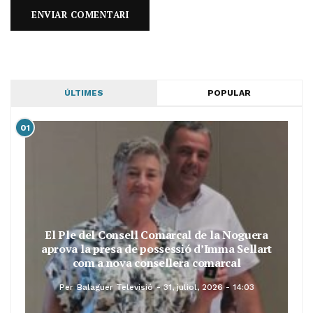
ÚLTIMES
POPULAR
01
El Ple del Consell Comarcal de la Noguera
aprova la presa de possessió d’Imma Sellart
com a nova consellera comarcal
Per
Balaguer Televisió
31, juliol, 2026 - 14:03