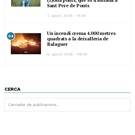
(z)ona ponts, que es trasllada a
Sant Pere de Ponts
7, agost, 2026 - 14:19
Un incendi crema 4.000 metres
04
quadrats a la deixalleria de
Balaguer
6, agost, 2026 - 09:58
CERCA