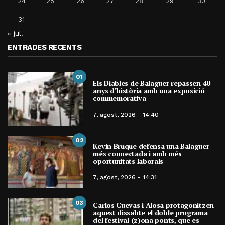
24
25
26
27
28
29
30
31
« jul.
ENTRADES RECENTS
01
Els Diables de Balaguer repassen 40
anys d’història amb una exposició
commemorativa
7, agost, 2026 - 14:40
02
Kevin Bruque defensa una Balaguer
més connectada i amb més
oportunitats laborals
7, agost, 2026 - 14:31
03
Carlos Cuevas i Alosa protagonitzen
aquest dissabte el doble programa
del festival (z)ona ponts, que es