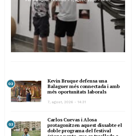
Per
Balaguer Televisió
7, agost, 2026 - 14:40
Kevin Bruque defensa una
02
Balaguer més connectada i amb
més oportunitats laborals
7, agost, 2026 - 14:31
Carlos Cuevas i Alosa
protagonitzen aquest dissabte el
03
doble programa del festival