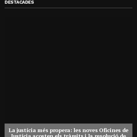
DESTACADES
La justícia més propera: les noves Oficines de
Justícia acosten els tràmits i la resolució de