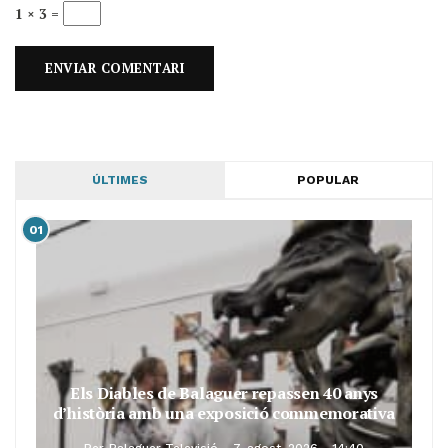
1 × 3 =
ÚLTIMES
POPULAR
01
Els Diables de Balaguer repassen 40 anys
d’història amb una exposició commemorativa