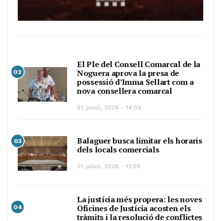
El Ple del Consell Comarcal de la
Noguera aprova la presa de
02
possessió d’Imma Sellart com a
nova consellera comarcal
31, juliol, 2026 - 14:03
Balaguer busca limitar els horaris
03
dels locals comercials
31, juliol, 2026 - 13:58
La justícia més propera: les noves
Oficines de Justícia acosten els
04
tràmits i la resolució de conflictes