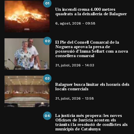
01
Un incendi crema 4.000 metres
quadrats a la deixalleria de Balaguer
6, agost, 2026 - 09:58
02
El Ple del Consell Comarcal de la
Noguera aprova la presa de
possessió d’Imma Sellart com a nova
consellera comarcal
31, juliol, 2026 - 14:03
03
Balaguer busca limitar els horaris dels
locals comercials
31, juliol, 2026 - 13:58
La justícia més propera: les noves
04
Oficines de Justícia acosten els
tràmits i la resolució de conflictes als
municipis de Catalunya