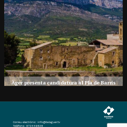
a
Àger presenta candidatura al Pla de Barris
s
Per
Balaguer Televisió
27, juliol, 2026 - 09:42
Correu electrònic:
info@balaguer.tv
Telèfons: 973449838