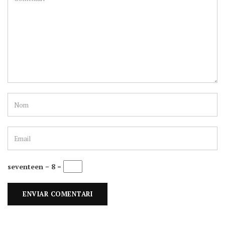
seventeen − 8 =