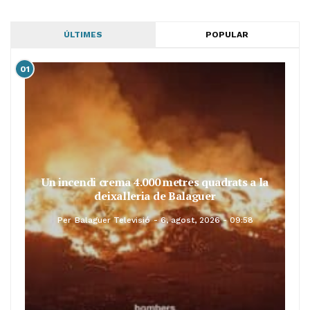
ÚLTIMES
POPULAR
01
Un incendi crema 4.000 metres quadrats a la
deixalleria de Balaguer
Per
Balaguer Televisió
6, agost, 2026 - 09:58