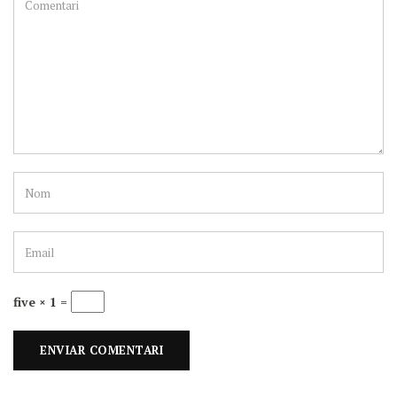
five × 1 =