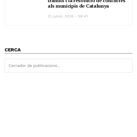
tràmits i la resolució de conflictes
als municipis de Catalunya
31, juliol, 2026 - 08:41
CERCA