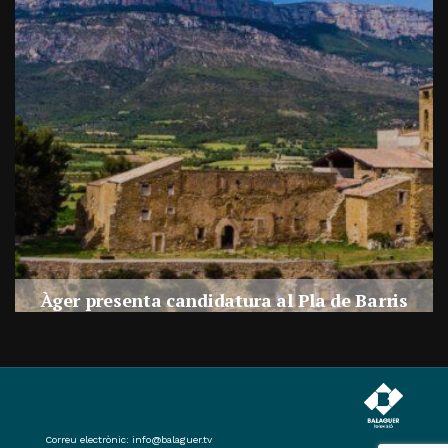
a
Àger presenta candidatura al Pla de Barris
s
Per
Balaguer Televisió
27, juliol, 2026 - 09:42
Correu electrònic:
info@balaguer.tv