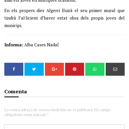
amb els joves en múltiples ocasions.
En els propers dies Algerri lluirà el seu primer mural que
tindrà l’al·licient d’haver estat obra dels propis joves del
municipi.
Informa:
Alba Cases Nadal
Comenta
La vostra adreça de correu electrònic no es publicarà. Els camps
obligatoris estan marcats *