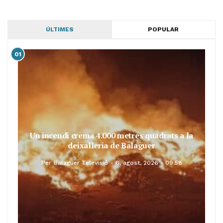
ÚLTIMES
POPULAR
01
Un incendi crema 4.000 metres quadrats a la
deixalleria de Balaguer
Per
Balaguer Televisió
6, agost, 2026 - 09:58