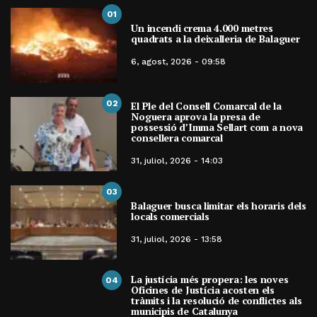
01
Un incendi crema 4.000 metres
quadrats a la deixalleria de Balaguer
6, agost, 2026 - 09:58
02
El Ple del Consell Comarcal de la
Noguera aprova la presa de
possessió d’Imma Sellart com a nova
consellera comarcal
31, juliol, 2026 - 14:03
03
Balaguer busca limitar els horaris dels
locals comercials
31, juliol, 2026 - 13:58
La justícia més propera: les noves
04
Oficines de Justícia acosten els
tràmits i la resolució de conflictes als
municipis de Catalunya