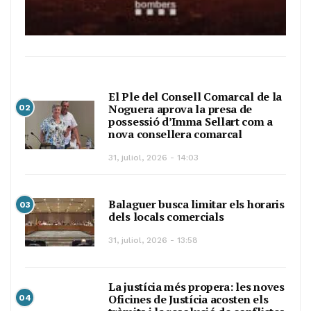
El Ple del Consell Comarcal de la
Noguera aprova la presa de
02
possessió d’Imma Sellart com a
nova consellera comarcal
31, juliol, 2026 - 14:03
Balaguer busca limitar els horaris
03
dels locals comercials
31, juliol, 2026 - 13:58
La justícia més propera: les noves
Oficines de Justícia acosten els
04