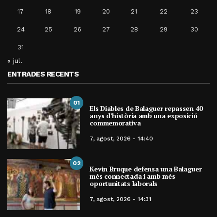
17
18
19
20
21
22
23
24
25
26
27
28
29
30
31
« jul.
ENTRADES RECENTS
01
Els Diables de Balaguer repassen 40
anys d’història amb una exposició
commemorativa
7, agost, 2026 - 14:40
02
Kevin Bruque defensa una Balaguer
més connectada i amb més
oportunitats laborals
7, agost, 2026 - 14:31