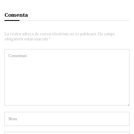
Comenta
La vostra adreça de correu electrònic no es publicarà. Els camps
obligatoris estan marcats *