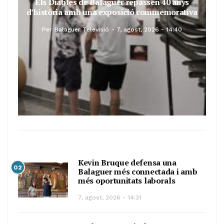
Els Diables de Balaguer repassen 40 anys
d’història amb una exposició commemorativa
Per
Balaguer Televisió
7, agost, 2026 - 14:40
Kevin Bruque defensa una
02
Balaguer més connectada i amb
més oportunitats laborals
7, agost, 2026 - 14:31