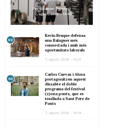
Per
Balaguer Televisió
7, agost, 2026 - 14:40
Kevin Bruque defensa
una Balaguer més
02
connectada i amb més
oportunitats laborals
7, agost, 2026 - 14:31
Carlos Cuevas i Alosa
protagonitzen aquest
03
dissabte el doble
programa del festival
(z)ona ponts, que es
trasllada a Sant Pere de
Ponts
7, agost, 2026 - 14:19