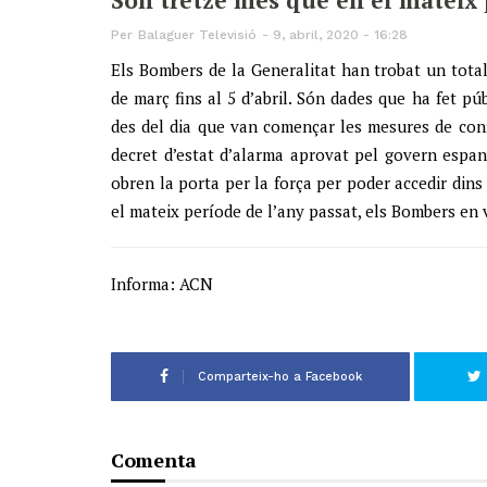
Per
Balaguer Televisió
9, abril, 2020 - 16:28
Els Bombers de la Generalitat han trobat un tota
de març fins al 5 d’abril. Són dades que ha fet pú
des del dia que van començar les mesures de con
decret d’estat d’alarma aprovat pel govern espa
obren la porta per la força per poder accedir dins
el mateix període de l’any passat, els Bombers en 
Informa: ACN
Comparteix-ho a Facebook
Comenta