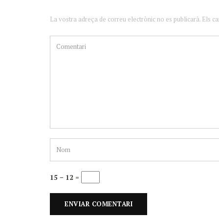
La vostra adreça de correu electrònic no es publicarà. Els c
15 − 12 =