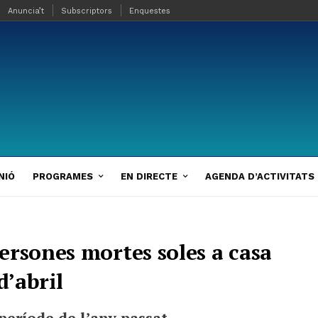
Anuncia’t
Subscriptors
Enquestes
NIÓ
PROGRAMES
EN DIRECTE
AGENDA D’ACTIVITATS
ersones mortes soles a casa
d’abril
període de l’any passat