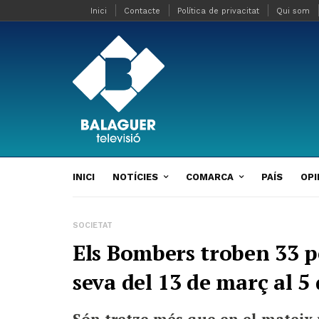
Inici
Contacte
Política de privacitat
Qui som
INICI
NOTÍCIES
COMARCA
PAÍS
OPI
SOCIETAT
Els Bombers troben 33 p
seva del 13 de març al 5 
Són tretze més que en el mateix 