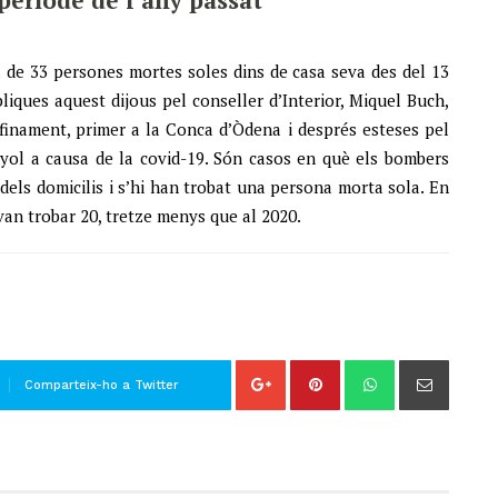
l de 33 persones mortes soles dins de casa seva des del 13
bliques aquest dijous pel conseller d’Interior, Miquel Buch,
finament, primer a la Conca d’Òdena i després esteses pel
nyol a causa de la covid-19. Són casos en què els bombers
 dels domicilis i s’hi han trobat una persona morta sola. En
van trobar 20, tretze menys que al 2020.
Comparteix-ho a Twitter