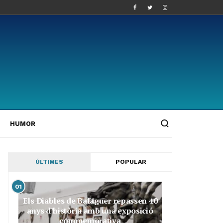
HUMOR
ÚLTIMES
POPULAR
01
Els Diables de Balaguer repassen 40
anys d’història amb una exposició
commemorativa