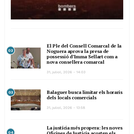
El Ple del Consell Comarcal de la
Noguera aprova la presa de
02
possessió d’Imma Sellart com a
nova consellera comarcal
31, juliol, 2026 - 14:03
Balaguer busca limitar els horaris
03
dels locals comercials
31, juliol, 2026 - 13:58
La justícia més propera: les noves
Oficines de Justícia acosten els
04