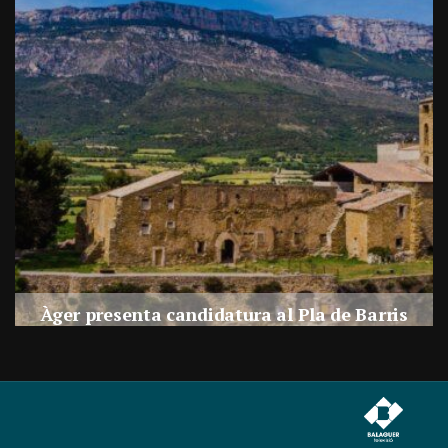
a
Àger presenta candidatura al Pla de Barris
s
Per
Balaguer Televisió
27, juliol, 2026 - 09:42