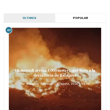
ÚLTIMES
POPULAR
01
Un incendi crema 4.000 metres quadrats a la
deixalleria de Balaguer
Per
Balaguer Televisió
6, agost, 2026 - 09:58