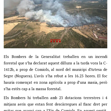
Els Bombers de la Generalitat treballen en un incendi
forestal que s’ha declarat aquest dilluns a la tarda vora la C-
1412b, a prop de Comiols, al nord del municipi d’Artesa de
Segre (Noguera). L’avís s’ha rebut a les 16.23 hores. El foc
hauria començat en zona agrícola a prop d’una masia, però
s’ha estès cap a la massa forestal.
Els Bombers hi treballen amb 23 dotacions terrestres i 4
mitjans aeris que estan fent descàrregues al flanc dret per
evitar que avanci cap a l’Eix de Comiols. En aquest sentit,