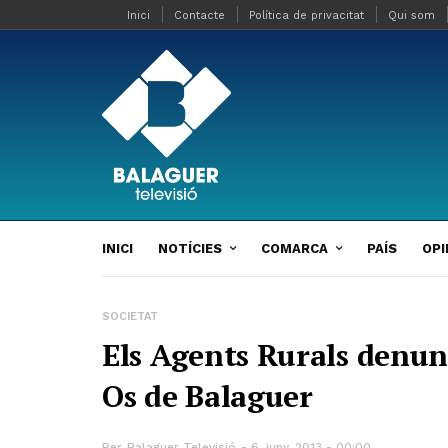
Inici
Contacte
Política de privacitat
Qui som
INICI
NOTÍCIES
COMARCA
PAÍS
OPI
SOCIETAT
Els Agents Rurals denun
Os de Balaguer
Per
Balaguer Televisió
6, juny, 2013 - 00:00