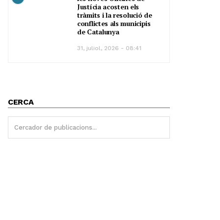
Justícia acosten els
tràmits i la resolució de
conflictes als municipis
de Catalunya
31, juliol, 2026 - 08:41
CERCA