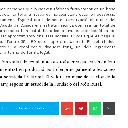
 dues persones que buscaven tòfones furtivament en un bosc
ecollir la tòfona fresca és indispensable estar en possessió
tament d’Agricultura i demanar autorització al titular del
ajuda de gossos ensinistrats i sels va comissar un total de
missades han estat lliurades a una entitat benèfica de
ser aprofitat amb finalitats socials. El preu que es paga al
 és d’entre 35 i 80 euros aproximadament. El treball dels
rquè la recol·lecció daquest fong, un dels ingredients
gui a terme de forma legal.
 forestals i de les plantacions tofoneres que es vénen fent
han entrat en producció. Es troba principalment a les zones
a serralada Prelitoral. El valor econòmic del sector de la
’any, segons un estudi de la Fundació del Món Rural.
Comparteix-ho a Twitter