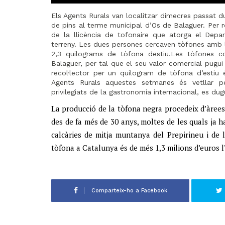
Els Agents Rurals van localitzar dimecres passat
de pins al terme municipal d’Os de Balaguer.
Per r
de la llicència de tofonaire que atorga el Depar
terreny. Les dues persones cercaven tòfones amb l’
2,3 quilograms de tòfona destiu.Les tòfones co
Balaguer, per tal que el seu valor comercial pugui 
recol·lector per un quilogram de tòfona d’estiu
Agents Rurals aquestes setmanes és vetllar pe
privilegiats de la gastronomia internacional, es du
La producció de la tòfona negra procedeix d’àrees
des de fa més de 30 anys, moltes de les quals ja 
calcàries de mitja muntanya del Prepirineu i de l
tòfona a Catalunya és de més 1,3 milions d’euros l
Comparteix-ho a Facebook