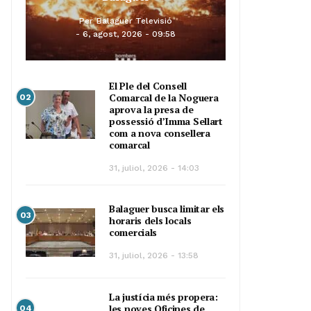
Per
Balaguer Televisió
6, agost, 2026 - 09:58
El Ple del Consell
Comarcal de la Noguera
02
aprova la presa de
possessió d’Imma Sellart
com a nova consellera
comarcal
31, juliol, 2026 - 14:03
Balaguer busca limitar els
03
horaris dels locals
comercials
31, juliol, 2026 - 13:58
La justícia més propera:
les noves Oficines de
04