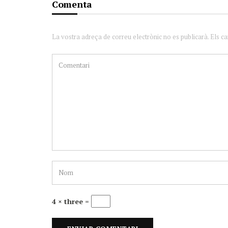
Comenta
La vostra adreça de correu electrònic no es publicarà. Els c
4 × three =