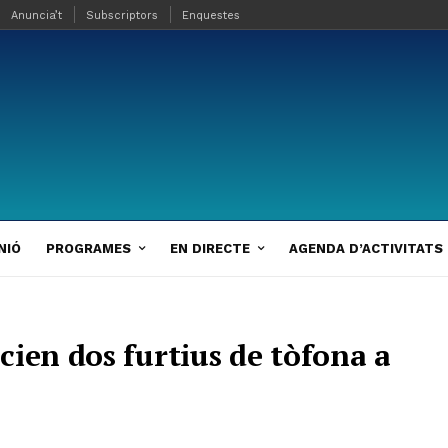
Anuncia’t
Subscriptors
Enquestes
NIÓ
PROGRAMES
EN DIRECTE
AGENDA D’ACTIVITATS
cien dos furtius de tòfona a