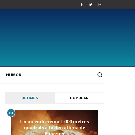
HUMOR
ÚLTIMES
POPULAR
01
Un incendi crema 4.000 metres
quadrats a la deixalleria de
Balaguer