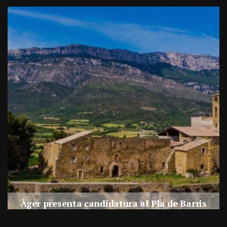
a
Àger presenta candidatura al Pla de Barris
s
Per
Balaguer Televisió
27, juliol, 2026 - 09:42