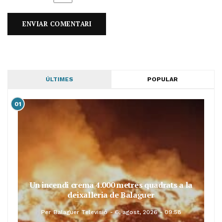
ÚLTIMES
POPULAR
01
Un incendi crema 4.000 metres quadrats a la
deixalleria de Balaguer
Per
Balaguer Televisió
6, agost, 2026 - 09:58