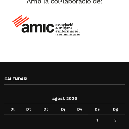
Amb la col•laboració de:
CALENDARI
agost 2026
Dl
Dt
Dc
Dj
Dv
Ds
Dg
1
2