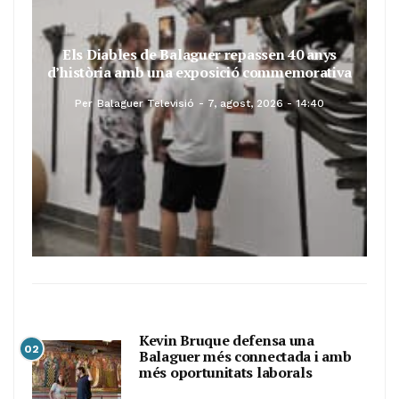
Els Diables de Balaguer repassen 40 anys
d’història amb una exposició commemorativa
Per
Balaguer Televisió
7, agost, 2026 - 14:40
Kevin Bruque defensa una
02
Balaguer més connectada i amb
més oportunitats laborals