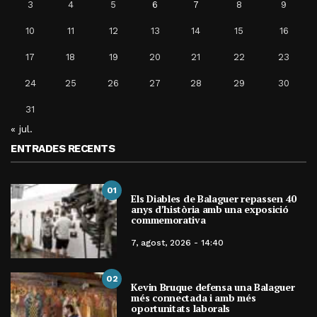
3
4
5
6
7
8
9
10
11
12
13
14
15
16
17
18
19
20
21
22
23
24
25
26
27
28
29
30
31
« jul.
ENTRADES RECENTS
01
Els Diables de Balaguer repassen 40
anys d’història amb una exposició
commemorativa
7, agost, 2026 - 14:40
02
Kevin Bruque defensa una Balaguer
més connectada i amb més
oportunitats laborals