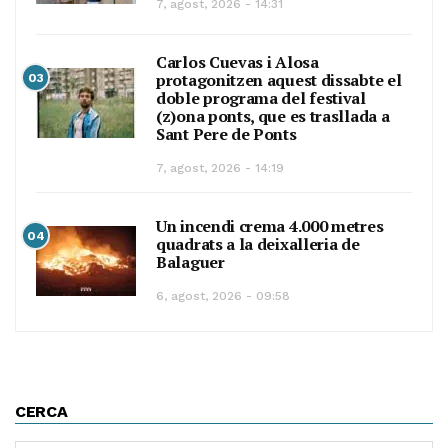
7, agost, 2026 - 14:31
Carlos Cuevas i Alosa
protagonitzen aquest dissabte el
03
doble programa del festival
(z)ona ponts, que es trasllada a
Sant Pere de Ponts
7, agost, 2026 - 14:19
Un incendi crema 4.000 metres
04
quadrats a la deixalleria de
Balaguer
6, agost, 2026 - 09:58
CERCA