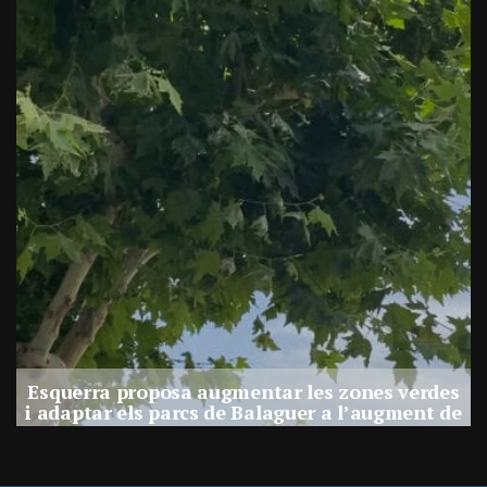
e
Esquerra proposa augmentar les zones verdes
i adaptar els parcs de Balaguer a l’augment de
calor
Per
Balaguer Televisió
30, juliol, 2026 - 12:01