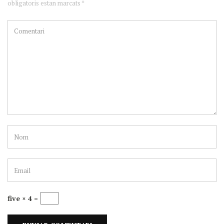
obligatoris estan marcats *
five × 4 =