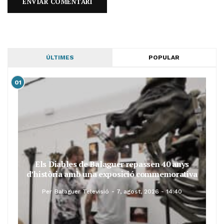
ÚLTIMES
POPULAR
01
Els Diables de Balaguer repassen 40 anys
d’història amb una exposició commemorativa
Per
Balaguer Televisió
7, agost, 2026 - 14:40