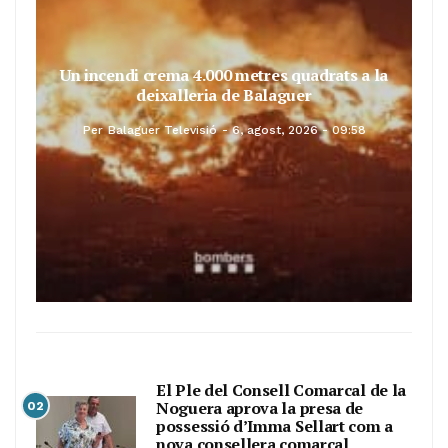
Un incendi crema 4.000 metres quadrats a la
deixalleria de Balaguer
Per
Balaguer Televisió
6, agost, 2026 - 09:58
El Ple del Consell Comarcal de la
Noguera aprova la presa de
02
possessió d’Imma Sellart com a
nova consellera comarcal