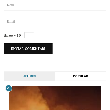
three + 10 =
ÚLTIMES
POPULAR
01