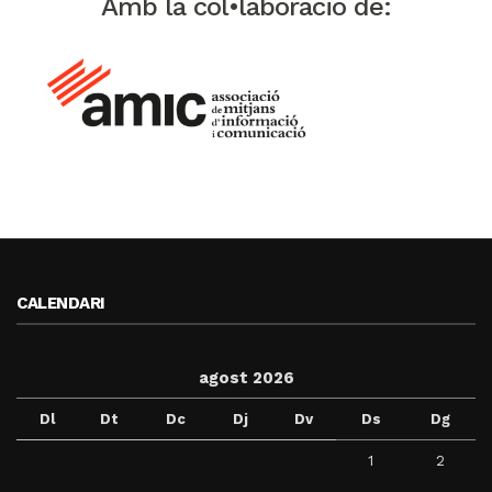
Amb la col•laboració de:
CALENDARI
agost 2026
Dl
Dt
Dc
Dj
Dv
Ds
Dg
1
2