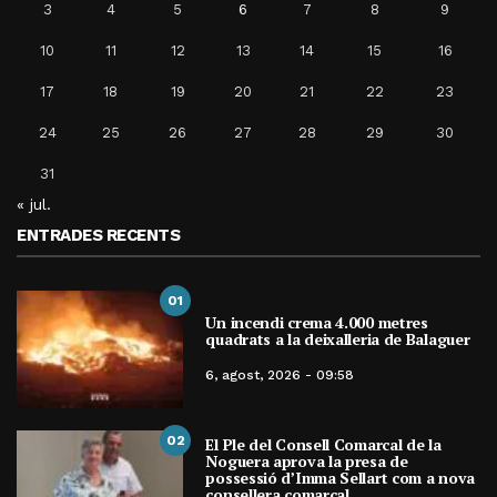
3
4
5
6
7
8
9
10
11
12
13
14
15
16
17
18
19
20
21
22
23
24
25
26
27
28
29
30
31
« jul.
ENTRADES RECENTS
01
Un incendi crema 4.000 metres
quadrats a la deixalleria de Balaguer
6, agost, 2026 - 09:58
02
El Ple del Consell Comarcal de la
Noguera aprova la presa de
possessió d’Imma Sellart com a nova
consellera comarcal