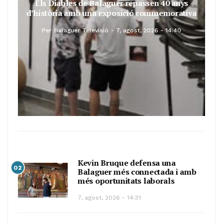
Els Diables de Balaguer repassen 40 anys
d’història amb una exposició commemorativa
Per
Balaguer Televisió
7, agost, 2026 - 14:40
Kevin Bruque defensa una
02
Balaguer més connectada i amb
més oportunitats laborals
7, agost, 2026 - 14:31