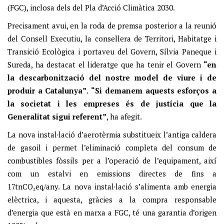
(FGC), inclosa dels del Pla d’Acció Climàtica 2030.
Precisament avui, en la roda de premsa posterior a la reunió
del Consell Executiu, la consellera de Territori, Habitatge i
Transició Ecològica i portaveu del Govern, Sílvia Paneque i
Sureda, ha destacat el lideratge que ha tenir el Govern
“en
la descarbonització del nostre model de viure i de
produir a Catalunya”
.
“Si demanem aquests esforços a
la societat i les empreses és de justícia que la
Generalitat sigui referent”
, ha afegit.
La nova instal·lació d’aerotèrmia substitueix l’antiga caldera
de gasoil i permet l’eliminació completa del consum de
combustibles fòssils per a l’operació de l’equipament, així
com un estalvi en emissions directes de fins a
17tnCO₂eq/any. La nova instal·lació s’alimenta amb energia
elèctrica, i aquesta, gràcies a la compra responsable
d’energia que està en marxa a FGC, té una garantia d’origen