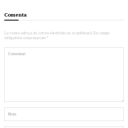
Comenta
La vostra adreça de correu electrònic no es publicarà. Els camps
obligatoris estan marcats *