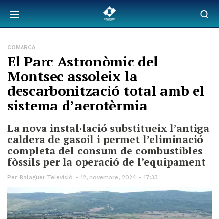
COMARCA
El Parc Astronòmic del
Montsec assoleix la
descarbonització total amb el
sistema d’aerotèrmia
La nova instal·lació substitueix l’antiga
caldera de gasoil i permet l’eliminació
completa del consum de combustibles
fòssils per la operació de l’equipament
Per
Balaguer Televisió
12, novembre, 2024 - 17:33