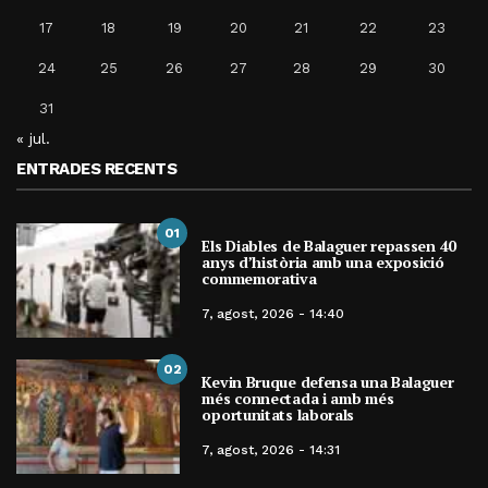
17
18
19
20
21
22
23
24
25
26
27
28
29
30
31
« jul.
ENTRADES RECENTS
01
Els Diables de Balaguer repassen 40
anys d’història amb una exposició
commemorativa
7, agost, 2026 - 14:40
02
Kevin Bruque defensa una Balaguer
més connectada i amb més
oportunitats laborals
7, agost, 2026 - 14:31