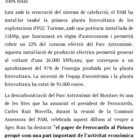
100% solar.
Junt amb la renovació del sistema de calefacció, el PAM ha
instal·lat també la primera planta fotovoltaica de les
explotacions d’FGC Turisme, amb una potència instal·lada de
15kWp, que funcionarà en règim d’autoconsum i permetrà
cobrir un 22% del consum elèctric del Parc Astronòmic.
Aquesta instal·lació de producció elèctrica permetrà generar
al voltant d’uns 26.000 kWh/any, que correspon a un
aprofitament del 97% de l’energia produïda per la planta
fotovoltaica. La inversió de l’equip d’aerotèrmia i la planta
fotovoltaica ha estat de 91.000 euros.
La descarbonització del Parc Astronòmic del Montsec és una
de les fites que ha anunciat el president de Ferrocarrils,
Carles Ruiz Novella, durant la reunió de la Comissió
Assessora del PAM, celebrada aquest dilluns al vespre a
Àger. Ruiz ha destacat
“el paper de Ferrocarrils al Pirineu
perquè som una part important de l’activitat econòmica