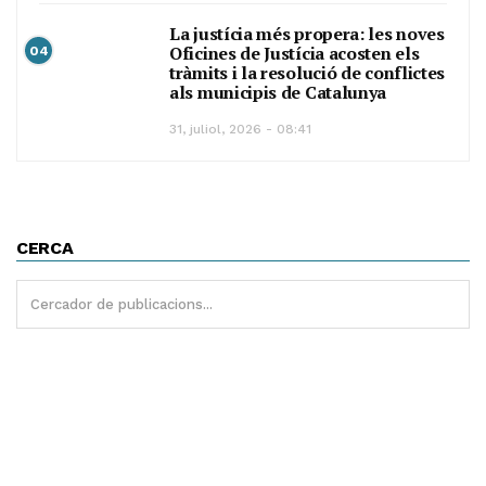
La justícia més propera: les noves
Oficines de Justícia acosten els
04
tràmits i la resolució de conflictes
als municipis de Catalunya
31, juliol, 2026 - 08:41
CERCA