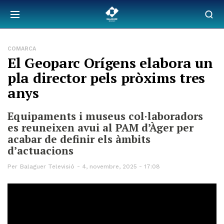
COMARCA
El Geoparc Orígens elabora un
pla director pels pròxims tres
anys
Equipaments i museus col·laboradors
es reuneixen avui al PAM d’Àger per
acabar de definir els àmbits
d’actuacions
Per
Balaguer Televisió
4, novembre, 2025 - 17:08