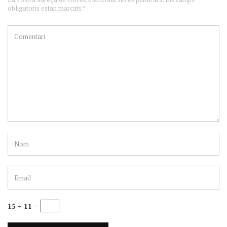
obligatoris estan marcats *
15 + 11 =