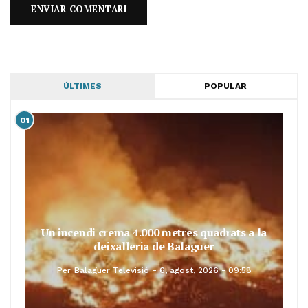
ÚLTIMES
POPULAR
01
Un incendi crema 4.000 metres quadrats a la
deixalleria de Balaguer
Per
Balaguer Televisió
6, agost, 2026 - 09:58