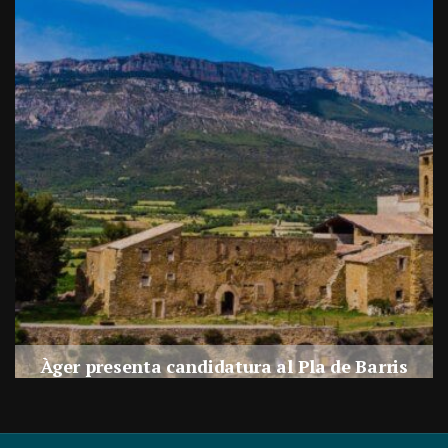
a
Àger presenta candidatura al Pla de Barris
s
Per
Balaguer Televisió
27, juliol, 2026 - 09:42