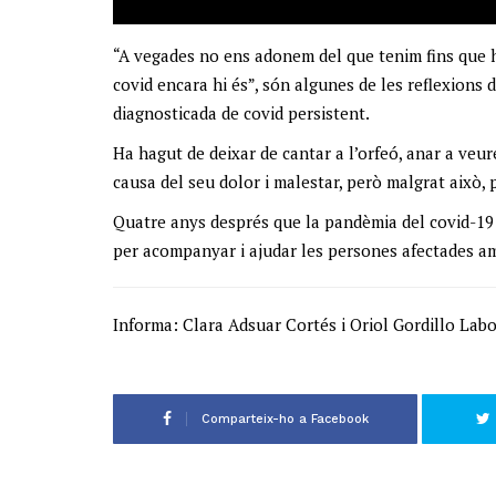
“A vegades no ens adonem del que tenim fins que
covid encara hi és”, són algunes de les reflexions
diagnosticada de covid persistent.
Ha hagut de deixar de cantar a l’orfeó, anar a veur
causa del seu dolor i malestar, però malgrat això, p
Quatre anys després que la pandèmia del covid-19 s
per acompanyar i ajudar les persones afectades am
Informa: Clara Adsuar Cortés i Oriol Gordillo Lab
Comparteix-ho a Facebook