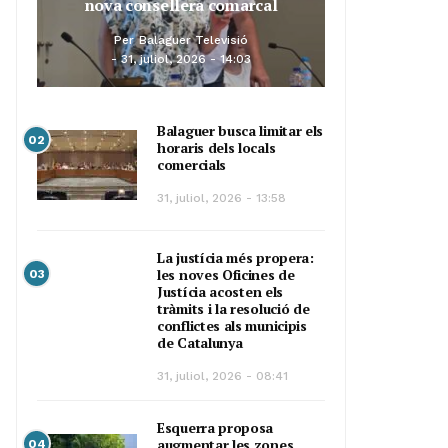
nova consellera comarcal
Per
Balaguer Televisió
31, juliol, 2026 - 14:03
Balaguer busca limitar els
02
horaris dels locals
comercials
31, juliol, 2026 - 13:58
La justícia més propera:
les noves Oficines de
03
Justícia acosten els
tràmits i la resolució de
conflictes als municipis
de Catalunya
31, juliol, 2026 - 08:41
Esquerra proposa
augmentar les zones
04