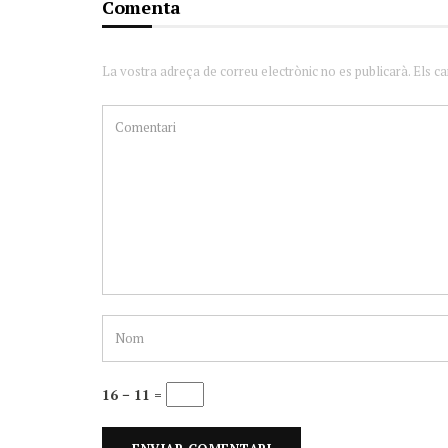
Comenta
La vostra adreça de correu electrònic no es publicarà. Els c
16 − 11 =