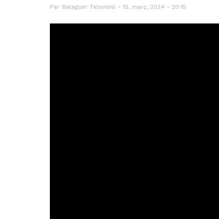
Per
Balaguer Televisió
15, març, 2024 - 20:15