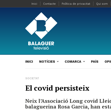
Inici
Contacte
Política de privacitat
Qui som
INICI
NOTÍCIES
COMARCA
PAÍS
OPI
SOCIETAT
El covid persisteix
Neix l’Associació Long covid Lle
balaguerina Rosa Garcia, han est