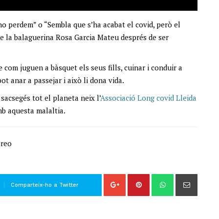
 ho perdem” o
“Sembla que s’ha acabat el covid, però el
 de la balaguerina Rosa Garcia Mateu després de ser
e com juguen a bàsquet els seus fills, cuinar i conduir a
ot anar a passejar i això li dona vida.
acsegés tot el planeta neix l’
Associació Long covid Lleida
b aquesta malaltia.
oreo
Comparteix-ho a Twitter