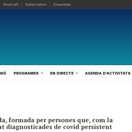
Anuncia’t
Subscriptors
Enquestes
NIÓ
PROGRAMES
EN DIRECTE
AGENDA D’ACTIVITATS
ida, formada per persones que, com la
at diagnosticades de covid persistent