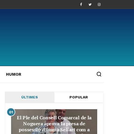
HUMOR
ÚLTIMES
POPULAR
01
El Ple del Consell Comarcal de la
Noguera aprova la presa de
possessió d’Imma Sellart com a