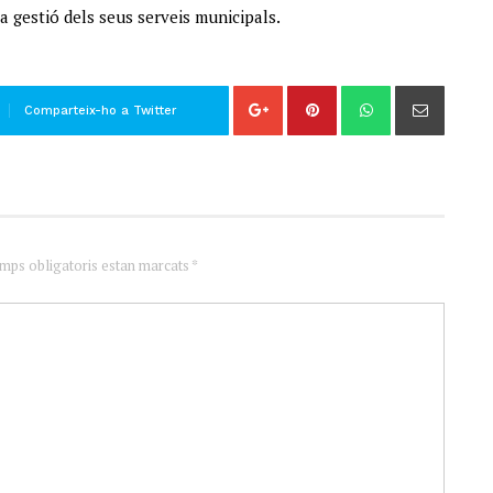
 la gestió dels seus serveis municipals.
Comparteix-ho a Twitter
amps obligatoris estan marcats *