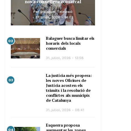
nova consellera comarcal
Per
Balaguer Televisió
31, juliol, 2026 - 14:03
Balaguer busca limitar els
02
horaris dels locals
comercials
31, juliol, 2026 - 13:58
La justícia més propera:
les noves Oficines de
03
Justícia acosten els
tràmits i la resolució de
conflictes als municipis
de Catalunya
31, juliol, 2026 - 08:41
Esquerra proposa
augmentar les zones
04