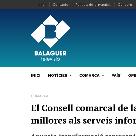
Inici
Contacte
Política de privacitat
Qui som
INICI
NOTÍCIES
COMARCA
PAÍS
OPI
COMARCA
El Consell comarcal de
millores als serveis inf
Aquesta transformació representa