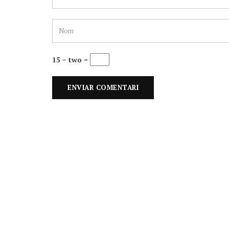
15 − two =