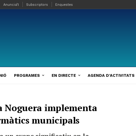
Anuncia’t
Subscriptors
Enquestes
NIÓ
PROGRAMES
EN DIRECTE
AGENDA D’ACTIVITATS
 la Noguera implementa
ormàtics municipals
 un avenç significatiu en la