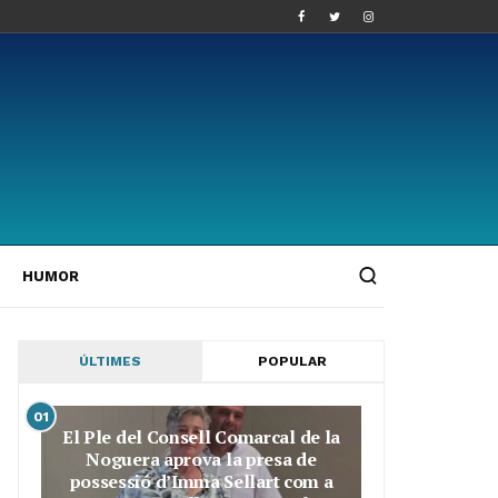
HUMOR
ÚLTIMES
POPULAR
01
El Ple del Consell Comarcal de la
Noguera aprova la presa de
possessió d’Imma Sellart com a