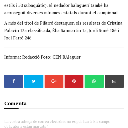
estils i 50 subaquàtic). El nedador balaguerí també ha
aconseguit diverses mínimes estatals durant el campionat
A més del títol de Pifarré destaquen els resultats de Cristina
Palacín 13a classificada, Èlia Sanmartin 15, Jordi Suñé 18è i
Joel Farré 24è.
Informa: Redacció Foto: CEN BAlaguer
Comenta
La vostra adreça de correu electrònic no es publicarà. Els camps
obligatoris estan marcats *