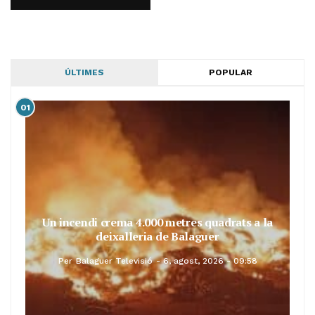
ÚLTIMES
POPULAR
01
Un incendi crema 4.000 metres quadrats a la
deixalleria de Balaguer
Per
Balaguer Televisió
6, agost, 2026 - 09:58