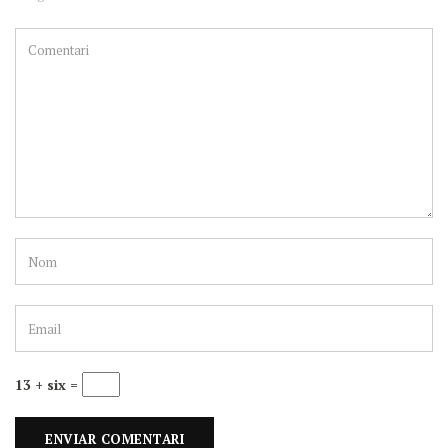
13 + six =