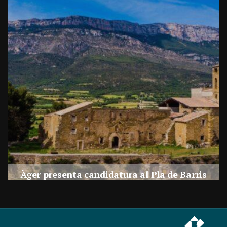
a
Àger presenta candidatura al Pla de Barris
s
Per
Balaguer Televisió
27, juliol, 2026 - 09:42