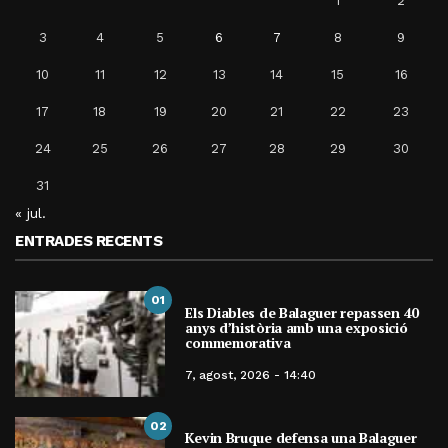
1
2
3
4
5
6
7
8
9
10
11
12
13
14
15
16
17
18
19
20
21
22
23
24
25
26
27
28
29
30
31
« jul.
ENTRADES RECENTS
01
Els Diables de Balaguer repassen 40
anys d’història amb una exposició
commemorativa
7, agost, 2026 - 14:40
02
Kevin Bruque defensa una Balaguer