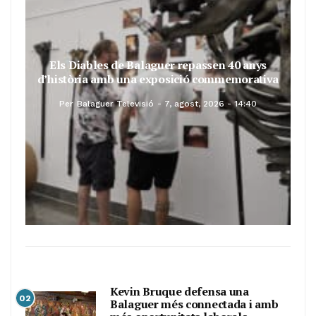
Els Diables de Balaguer repassen 40 anys
d’història amb una exposició commemorativa
Per
Balaguer Televisió
7, agost, 2026 - 14:40
Kevin Bruque defensa una
02
Balaguer més connectada i amb