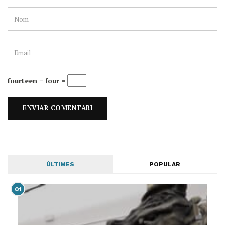
fourteen − four =
ÚLTIMES
POPULAR
01