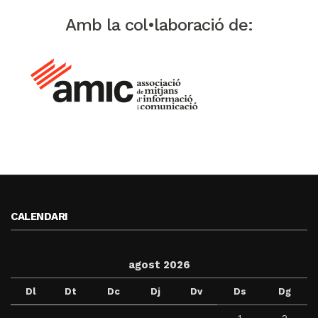
Amb la col•laboració de:
CALENDARI
agost 2026
Dl
Dt
Dc
Dj
Dv
Ds
Dg