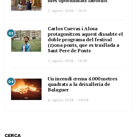
més oportunitats laborals
7, agost, 2026 - 14:31
Carlos Cuevas i Alosa
protagonitzen aquest dissabte el
03
doble programa del festival
(z)ona ponts, que es trasllada a
Sant Pere de Ponts
7, agost, 2026 - 14:19
Un incendi crema 4.000 metres
04
quadrats a la deixalleria de
Balaguer
6, agost, 2026 - 09:58
CERCA