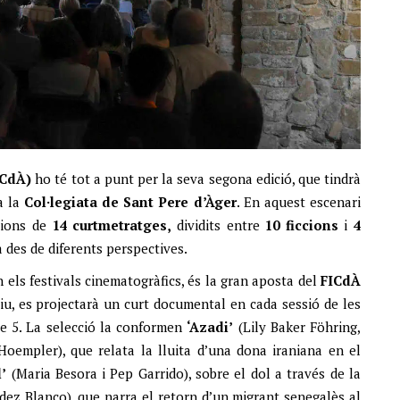
ICdÀ)
ho té tot a punt per la seva segona edició, que tindrà
a la
Col·legiata de Sant Pere d’Àger
. En aquest escenari
ccions de
14 curtmetratges,
dividits entre
10 ficcions
i
4
 des de diferents perspectives.
els festivals cinematogràfics, és la gran aposta del
FICdÀ
iu, es projectarà un curt documental en cada sessió de les
bte 5. La selecció la conformen
‘Azadi’
(Lily Baker Föhring,
oempler), que relata la lluita d’una dona iraniana en el
l’
(Maria Besora i Pep Garrido), sobre el dol a través de la
ez Blanco), que narra el retorn d’un migrant senegalès al