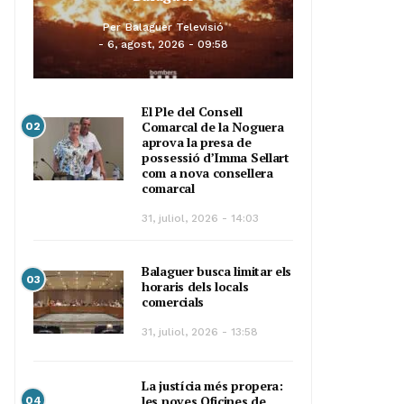
Per
Balaguer Televisió
6, agost, 2026 - 09:58
El Ple del Consell
Comarcal de la Noguera
02
aprova la presa de
possessió d’Imma Sellart
com a nova consellera
comarcal
31, juliol, 2026 - 14:03
Balaguer busca limitar els
03
horaris dels locals
comercials
31, juliol, 2026 - 13:58
La justícia més propera:
les noves Oficines de
04