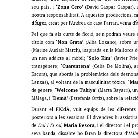
seu país, i
‘Zona Cero’
(David Gaspar Gaspar), u
nostra responsabilitat. A aquestes produccions, c
d’Àger
, creat per l’Andrea de casa Farran, veïna d’
Pel que fa als curts de ficció, se’n podran veure 
títols com
‘Non Grata’
(Alba Lozano), sobre un
(Marine Auclair March), inspirada en la Mallorca 
un nen addicte al mòbil;
‘Solo Kim’
(Javier Pri
transgènere;
‘Cuarentena’
(Celia De Molina), a
Escura), que aborda la problemàtica dels desno
Lanzas), al voltant de la masculinitat tòxica;
‘Ma
de gènere;
‘Welcome Tahiya’
(Marta Bayarri), un
Màlaga, i
‘Demà’
(Estefania Ortiz), sobre la rela
Durant el
FICdÀ
, vuit equips de les diferents
posteriors a les sessions. El divendres hi assistir
de
Dol i fa sol
,
Maria
Besora
, i el director i el 
seva banda, dissabte ho faran la directora d’
Hàbi