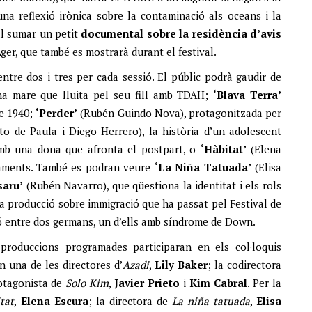
na reflexió irònica sobre la contaminació als oceans i la
al sumar un petit
documental sobre la residència d’avis
Àger, que també es mostrarà durant el festival.
entre dos i tres per cada sessió. El públic podrà gaudir de
a mare que lluita pel seu fill amb TDAH;
‘Blava Terra’
de 1940;
‘Perder’
(Rubén Guindo Nova), protagonitzada per
eto de Paula i Diego Herrero), la història d’un adolescent
mb una dona que afronta el postpart, o
‘Hàbitat’
(Elena
naments. També es podran veure
‘La Niña Tatuada’
(Elisa
saru’
(Rubén Navarro), que qüestiona la identitat i els rols
a producció sobre immigració que ha passat pel Festival de
ció entre dos germans, un d’ells amb síndrome de Down.
 produccions programades participaran en els col·loquis
an una de les directores d’
Azadi
,
Lily
Baker
; la codirectora
protagonista de
Solo
Kim
,
Javier
Prieto
i
Kim
Cabral
. Per la
tat
,
Elena Escura
; la directora de
La niña tatuada
,
Elisa