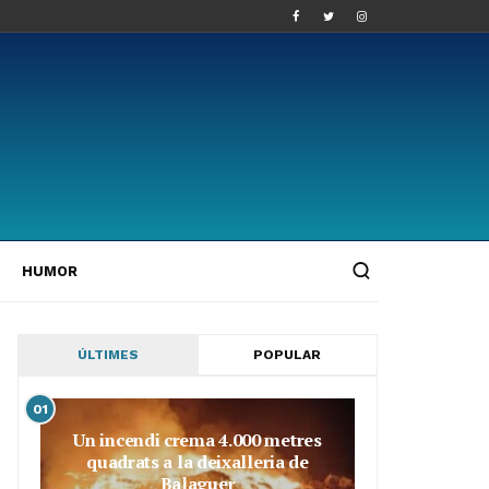
HUMOR
ÚLTIMES
POPULAR
01
Un incendi crema 4.000 metres
quadrats a la deixalleria de
Balaguer