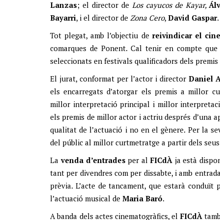
Lanzas
; el director de
Los cayucos de Kayar,
Ál
Bayarri
, i el director de
Zona Cero
,
David
Gaspar
.
Tot plegat, amb l’objectiu de
reivindicar el ci
comarques de Ponent. Cal tenir en compte que 
seleccionats en festivals qualificadors dels premi
El jurat, conformat per l’actor i director
Daniel
A
els encarregats d’atorgar els premis a millor cur
millor interpretació principal i millor interpret
els premis de millor actor i actriu després d’una ap
qualitat de l’actuació i no en el gènere. Per la s
del públic al millor curtmetratge a partir dels seu
La
venda d’entrades
per al
FICdÀ
ja està dispon
tant per divendres com per dissabte, i amb entrad
prèvia. L’acte de tancament, que estarà conduït 
l’actuació musical de
Maria Baró
.
A banda dels actes cinematogràfics, el
FICdÀ
tamb