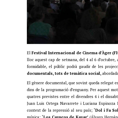
El
Festival Internacional de Cinema d’Àger (F
lloc aquest cap de setmana, del 4 al 6 d’octubre, 
formidable, el públic podrà gaudir de les proje
documentals, tots de temàtica social,
abordada
El gènere documental, que sovint queda relegat en 
dins de la programació d’enguany. Per aquest mot
quatres previstes entre el divendres 4 i el dissa
Juan Luis Ortega Navarrete i Luciana Espinoza H
context de la repressió al seu país;
‘Dol i Fa So
música;
‘Los Cayucos de Kayar’
(Álvaro Hernánd