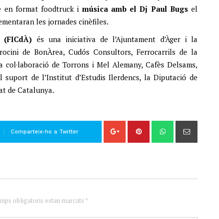
le en format foodtruck i
música amb el Dj Paul Bugs
el
ementaran les jornades cinèfiles.
 (FICdÀ)
és una iniciativa de l’Ajuntament d’Àger i la
ocini de BonÀrea, Cudós Consultors, Ferrocarrils de la
la col·laboració de Torrons i Mel Alemany, Cafès Delsams,
 suport de l’Institut d’Estudis Ilerdencs, la Diputació de
tat de Catalunya.
Comparteix-ho a Twitter
amps obligatoris estan marcats *