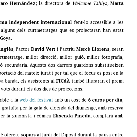
varo Hernández
; la directora de
Welcome Tahiya,
Marta
nema independent internacional
fent-lo accessible a les
alguns dels curtmetratges que es projectaran han estat
s Goya.
nglès
, l’actor
David
Vert
i l’actriu
Mercè
Llorens
, seran
tmetratge, millor direcció, millor guió, millor fotografia,
ació secundaria. Aquests dos darrers guardons substitueixen
ortació del mateix jurat i per tal que el focus es posi en la
eva banda, els assistents al
FICdÀ
també lliuraran el premi
s vots durant els dos dies de projeccions.
ible a la
web del festival
amb un cost de
6 euros per dia
,
a gratuïta per la gala de cloenda del diumenge, amb reserva
per la guionista i còmica
Elisenda Pineda
, comptarà amb
é ofereix
sopars
al Jardí del Dipòsit durant la pausa entre