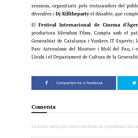
sessions, organitzats pels restauradors del pob
divendres i
Dj Killtheparty
el dissabte, que compl
El
Festival Internacional de Cinema d’Àger
productora Silendum Films. Compta amb el patr
Generalitat de Catalunya i Vunkers IT Experts; 
Parc Astronòmic del Montsec i Molí del Pau, i el
Lleida i el Departament de Cultura de la Generali
Comparteix-ho a Facebook
Comenta
La vostra adreça de correu electrònic no es publicarà. Els c