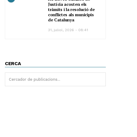
Justícia acosten els
tràmits i la resolució de
conflictes als municipis
de Catalunya
31, juliol, 2026 - 08:41
CERCA