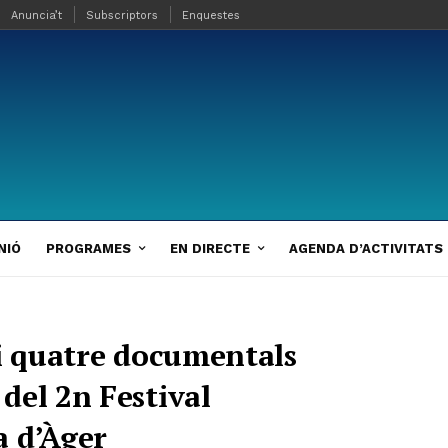
Anuncia’t
Subscriptors
Enquestes
NIÓ
PROGRAMES
EN DIRECTE
AGENDA D’ACTIVITATS
 i quatre documentals
del 2n Festival
a d’Àger