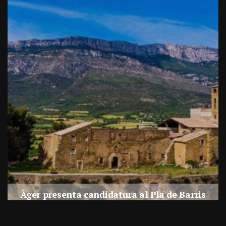
a
Àger presenta candidatura al Pla de Barris
s
Per
Balaguer Televisió
27, juliol, 2026 - 09:42