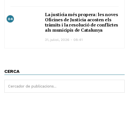
La justícia més propera: les noves
Oficines de Justícia acosten els
04
tràmits i la resolució de conflictes
als municipis de Catalunya
31, juliol, 2026 - 08:41
CERCA