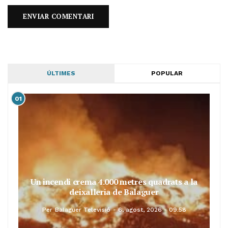
ÚLTIMES
POPULAR
01
Un incendi crema 4.000 metres quadrats a la
deixalleria de Balaguer
Per
Balaguer Televisió
6, agost, 2026 - 09:58