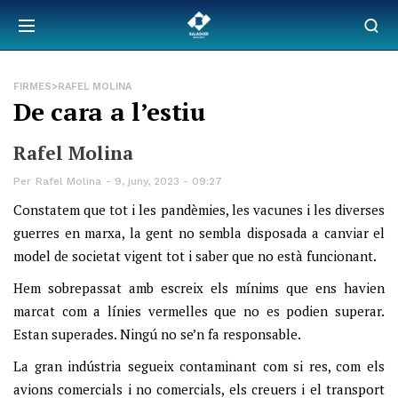
FIRMES>RAFEL MOLINA
De cara a l’estiu
Rafel Molina
Per
Rafel Molina
9, juny, 2023 - 09:27
Constatem que tot i les pandèmies, les vacunes i les diverses
guerres en marxa, la gent no sembla disposada a canviar el
model de societat vigent tot i saber que no està funcionant.
Hem sobrepassat amb escreix els mínims que ens havien
marcat com a línies vermelles que no es podien superar.
Estan superades. Ningú no se’n fa responsable.
La gran indústria segueix contaminant com si res, com els
avions comercials i no comercials, els creuers i el transport