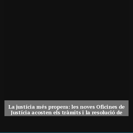
La justícia més propera: les noves Oficines de
Justícia acosten els tràmits i la resolució de
conflictes als municipis de Catalunya
Per
Balaguer Televisió
31, juliol, 2026 - 08:41