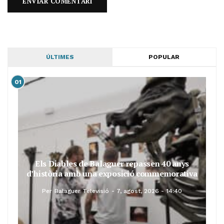
ÚLTIMES
POPULAR
01
Els Diables de Balaguer repassen 40 anys
d’història amb una exposició commemorativa
Per
Balaguer Televisió
7, agost, 2026 - 14:40