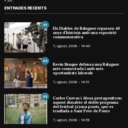
« jul.
ENTRADES RECENTS
01
Els Diables de Balaguer repassen 40
anys d’història amb una exposició
commemorativa
7, agost, 2026 - 14:40
02
Kevin Bruque defensa una Balaguer
més connectada i amb més
oportunitats laborals
7, agost, 2026 - 14:31
03
Carlos Cuevas i Alosa protagonitzen
aquest dissabte el doble programa
del festival (z)ona ponts, que es
trasllada a Sant Pere de Ponts
7, agost, 2026 - 14:19