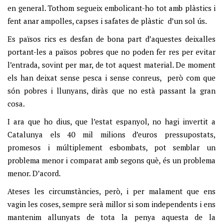
en general. Tothom segueix embolicant-ho tot amb plàstics i
fent anar ampolles, capses i safates de plàstic d’un sol ús.
Es països rics es desfan de bona part d’aquestes deixalles
portant-les a països pobres que no poden fer res per evitar
l’entrada, sovint per mar, de tot aquest material. De moment
els han deixat sense pesca i sense conreus, però com que
són pobres i llunyans, diràs que no està passant la gran
cosa.
I ara que ho dius, que l’estat espanyol, no hagi invertit a
Catalunya els 40 mil milions d’euros pressupostats,
promesos i múltiplement esbombats, pot semblar un
problema menor i comparat amb segons què, és un problema
menor. D’acord.
Ateses les circumstàncies, però, i per malament que ens
vagin les coses, sempre serà millor si som independents i ens
mantenim allunyats de tota la penya aquesta de la