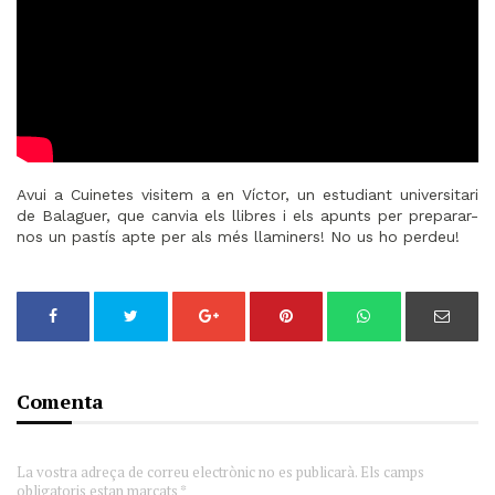
Avui a Cuinetes visitem a en Víctor, un estudiant universitari
de Balaguer, que canvia els llibres i els apunts per preparar-
nos un pastís apte per als més llaminers! No us ho perdeu!
Comenta
La vostra adreça de correu electrònic no es publicarà. Els camps
obligatoris estan marcats *