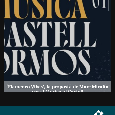
‘Flamenco Vibes’, la proposta de Marc Miralta
per al Música al Castell
Per
Balaguer Televisió
29, juliol, 2026 - 18:28