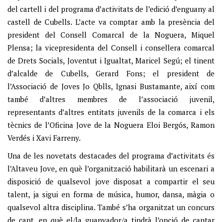
del cartell i del programa d’activitats de l’edició d’enguany al
castell de Cubells. L’acte va comptar amb la presència del
president del Consell Comarcal de la Noguera, Miquel
Plensa; la vicepresidenta del Consell i consellera comarcal
de Drets Socials, Joventut i Igualtat, Maricel Segú; el tinent
d’alcalde de Cubells, Gerard Fons; el president de
l’Associació de Joves Jo Qblls, Ignasi Bustamante, així com
també d’altres membres de l’associació juvenil,
representants d’altres entitats juvenils de la comarca i els
tècnics de l’Oficina Jove de la Noguera Eloi Bergós, Ramon
Verdés i Xavi Farreny.
Una de les novetats destacades del programa d’activitats és
l’Altaveu Jove, en què l’organització habilitarà un escenari a
disposició de qualsevol jove disposat a compartir el seu
talent, ja sigui en forma de música, humor, dansa, màgia o
qualsevol altra disciplina. També s’ha organitzat un concurs
de cant, en què el/la guanyador/a tindrà l’opció de cantar