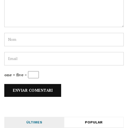
one × five =
ÚLTIMES
POPULAR