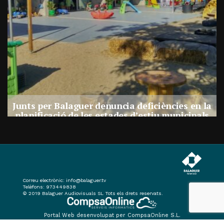
a
Junts per Balaguer denuncia deficiències en la
planificació de les estades d’estiu municipals
Per
Balaguer Televisió
27, juliol, 2026 - 17:30
Correu electrònic:
info@balaguer.tv
Telèfons: 973449838
© 2019 Balaguer Audiovisuals SL Tots els drets reservats.
Portal Web desenvolupat per CompsaOnline S.L.