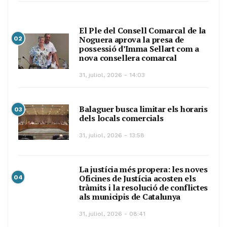
El Ple del Consell Comarcal de la
Noguera aprova la presa de
02
possessió d’Imma Sellart com a
nova consellera comarcal
31, juliol, 2026 - 14:03
Balaguer busca limitar els horaris
03
dels locals comercials
31, juliol, 2026 - 13:58
La justícia més propera: les noves
Oficines de Justícia acosten els
04
tràmits i la resolució de conflictes
als municipis de Catalunya
31, juliol, 2026 - 08:41