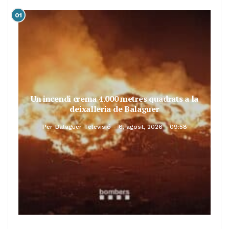
01
Un incendi crema 4.000 metres quadrats a la
deixalleria de Balaguer
Per
Balaguer Televisió
6, agost, 2026 - 09:58