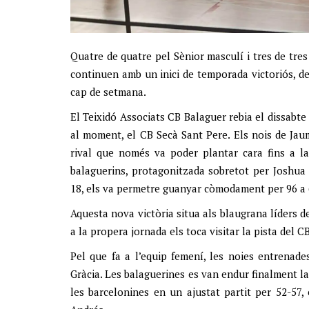
Quatre de quatre pel Sènior masculí i tres de tre
continuen amb un inici de temporada victoriós, de
cap de setmana.
El Teixidó Associats CB Balaguer rebia el dissabte 
al moment, el CB Secà Sant Pere. Els nois de Jaum
rival que només va poder plantar cara fins a la
balaguerins, protagonitzada sobretot per Joshua
18, els va permetre guanyar còmodament per 96 a 
Aquesta nova victòria situa als blaugrana líders d
a la propera jornada els toca visitar la pista del C
Pel que fa a l’equip femení, les noies entrenade
Gràcia. Les balaguerines es van endur finalment la
les barcelonines en un ajustat partit per 52-57,