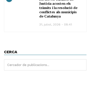
Justícia acosten els
tràmits i la resolució de
conflictes als municipis
de Catalunya
31, juliol, 2026 - 08:41
CERCA