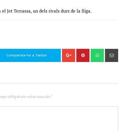
l Jet Terrassa, un dels rivals durs de la lliga.
Comparteix-ho a Twitter
amps obligatoris estan marcats *