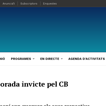
Anuncia’t
Subscriptors
Enquestes
NIÓ
PROGRAMES
EN DIRECTE
AGENDA D’ACTIVITATS
orada invicte pel CB
mení van guanyar els seus respectius