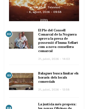
Per
Balaguer Televisió
6, agost, 2026 - 09:58
El Ple del Consell
Comarcal de la Noguera
02
aprova la presa de
possessió d’Imma Sellart
com a nova consellera
comarcal
31, juliol, 2026 - 14:03
Balaguer busca limitar els
03
horaris dels locals
comercials
31, juliol, 2026 - 13:58
La justícia més propera:
les noves Oficines de
04