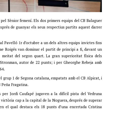
s pel Sènior femení. Els dos primers equips del CB Balaguer
sprés de guanyar els seus respectius partits aquest darrer
al Pavelló 1r d’octubre a un dels altres equips invictes fins
e Roigés van dominar el partit de principi a fi, davant un
 meitat del segon quart. La gran superioritat física dels
 Stronman, autor de 22 punts; i per Gheorghe Rebeja amb
64.
el grup 1 de Segona catalana, empatats amb el CB Alpicat, i
B Peña Fragatina.
s per Jordi Caufapé jugaven a la difícil pista del Vedruna
 victòria cap a la capital de la Noguera, després de superar
 en el qual destaca els 18 punts d’una encertada Cristina