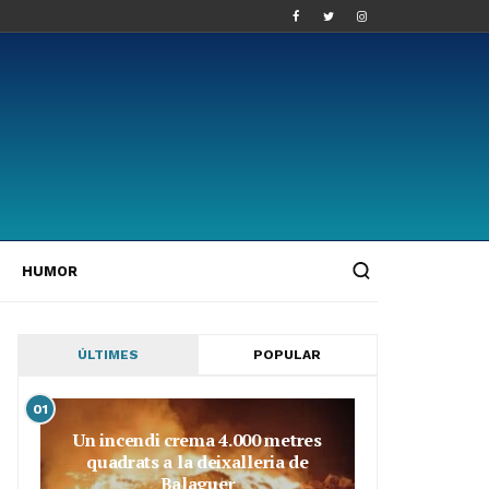
HUMOR
ÚLTIMES
POPULAR
01
Un incendi crema 4.000 metres
quadrats a la deixalleria de
Balaguer