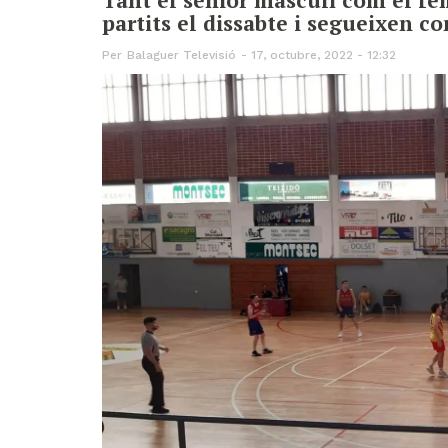
partits el dissabte i segueixen co
Per
Balaguer Televisió
17, octubre, 2022 - 12:32