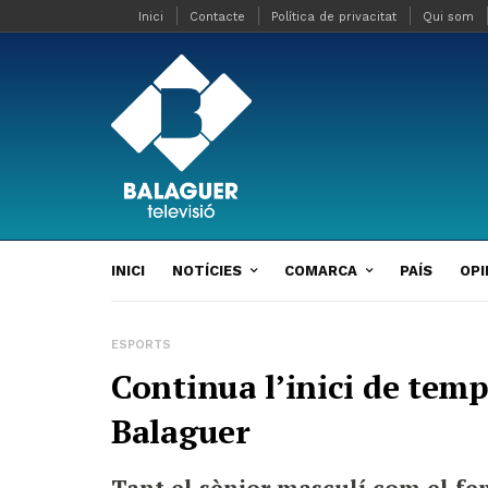
Inici
Contacte
Política de privacitat
Qui som
INICI
NOTÍCIES
COMARCA
PAÍS
OPI
ESPORTS
Continua l’inici de temp
Balaguer
Tant el sènior masculí com el fe