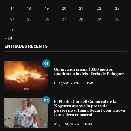
17
18
19
20
21
22
23
24
25
26
27
28
29
30
31
« jul.
ENTRADES RECENTS
01
Un incendi crema 4.000 metres
quadrats a la deixalleria de Balaguer
6, agost, 2026 - 09:58
02
El Ple del Consell Comarcal de la
Noguera aprova la presa de
possessió d’Imma Sellart com a nova
consellera comarcal
31, juliol, 2026 - 14:03