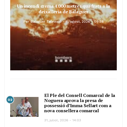
Un incendi crema 4.000 metres quadrats a la
deixalleria de Balaguer
Per
Balaguer Televisió
6, agost, 2026 - 09:58
El Ple del Consell Comarcal de la
Noguera aprova la presa de
02
possessió d’Imma Sellart com a
nova consellera comarcal
31, juliol, 2026 - 14:03