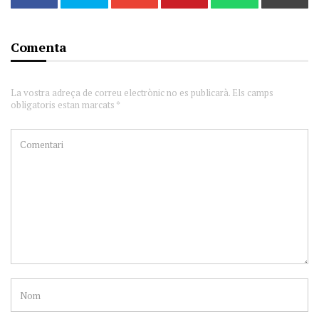
Comenta
La vostra adreça de correu electrònic no es publicarà. Els camps
obligatoris estan marcats *