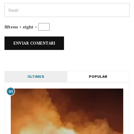
fifteen + eight =
ÚLTIMES
POPULAR
01