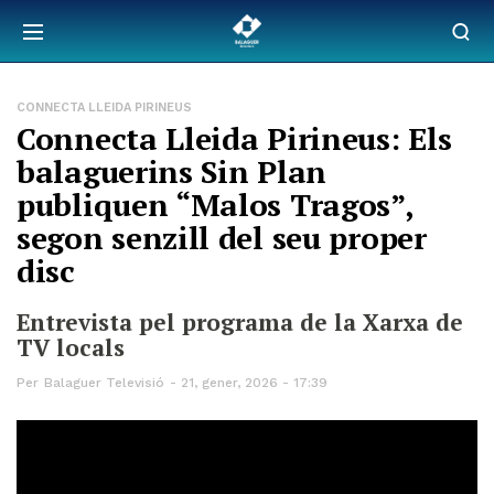
CONNECTA LLEIDA PIRINEUS
Connecta Lleida Pirineus: Els
balaguerins Sin Plan
publiquen “Malos Tragos”,
segon senzill del seu proper
disc
Entrevista pel programa de la Xarxa de
TV locals
Per
Balaguer Televisió
21, gener, 2026 - 17:39