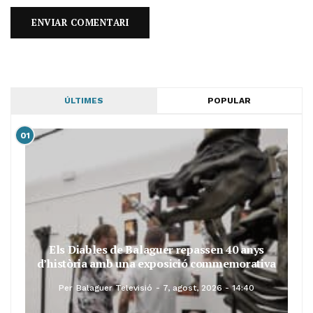
ÚLTIMES
POPULAR
01
Els Diables de Balaguer repassen 40 anys
d’història amb una exposició commemorativa
Per
Balaguer Televisió
7, agost, 2026 - 14:40