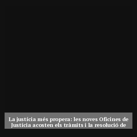
La justícia més propera: les noves Oficines de
Justícia acosten els tràmits i la resolució de
conflictes als municipis de Catalunya