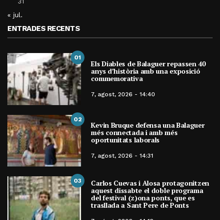
31
« jul.
ENTRADES RECENTS
01
Els Diables de Balaguer repassen 40
anys d’història amb una exposició
commemorativa
7, agost, 2026 - 14:40
02
Kevin Bruque defensa una Balaguer
més connectada i amb més
oportunitats laborals
7, agost, 2026 - 14:31
03
Carlos Cuevas i Alosa protagonitzen
aquest dissabte el doble programa
del festival (z)ona ponts, que es
trasllada a Sant Pere de Ponts