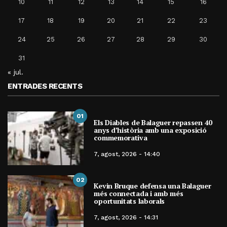
10
11
12
13
14
15
16
17
18
19
20
21
22
23
24
25
26
27
28
29
30
31
« jul.
ENTRADES RECENTS
01
Els Diables de Balaguer repassen 40
anys d’història amb una exposició
commemorativa
7, agost, 2026 - 14:40
02
Kevin Bruque defensa una Balaguer
més connectada i amb més
oportunitats laborals
7, agost, 2026 - 14:31