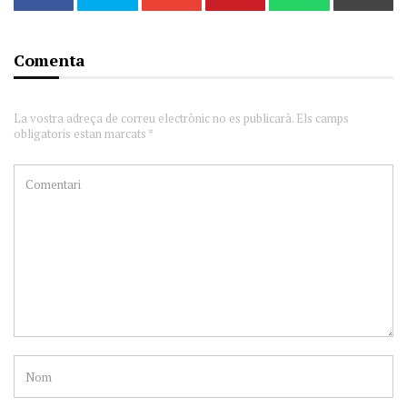
Comenta
La vostra adreça de correu electrònic no es publicarà. Els camps
obligatoris estan marcats *