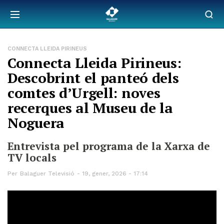
CONNECTA LLEIDA PIRINEUS
Connecta Lleida Pirineus:
Descobrint el panteó dels
comtes d’Urgell: noves
recerques al Museu de la
Noguera
Entrevista pel programa de la Xarxa de
TV locals
Per
Balaguer Televisió
19, gener, 2026 - 17:14