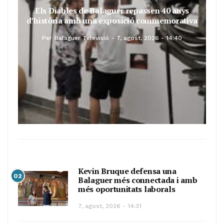
Els Diables de Balaguer repassen 40 anys
d’història amb una exposició commemorativa
Per
Balaguer Televisió
7, agost, 2026 - 14:40
Kevin Bruque defensa una
02
Balaguer més connectada i amb
més oportunitats laborals
7, agost, 2026 - 14:31