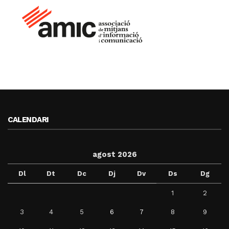
CALENDARI
agost 2026
Dl
Dt
Dc
Dj
Dv
Ds
Dg
1
2
3
4
5
6
7
8
9