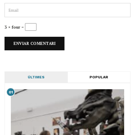
3 × four =
ÚLTIMES
POPULAR
01