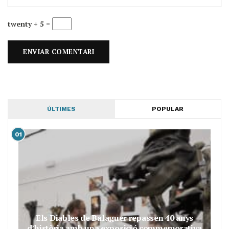
twenty + 5 =
ÚLTIMES
POPULAR
01
Els Diables de Balaguer repassen 40 anys
d’història amb una exposició commemorativa