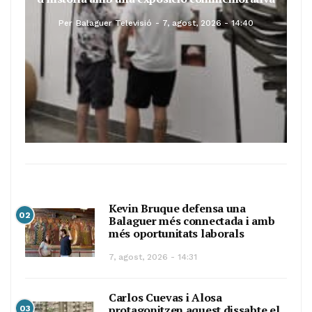
Per
Balaguer Televisió
7, agost, 2026 - 14:40
Kevin Bruque defensa una
02
Balaguer més connectada i amb
més oportunitats laborals
7, agost, 2026 - 14:31
Carlos Cuevas i Alosa
protagonitzen aquest dissabte el
03