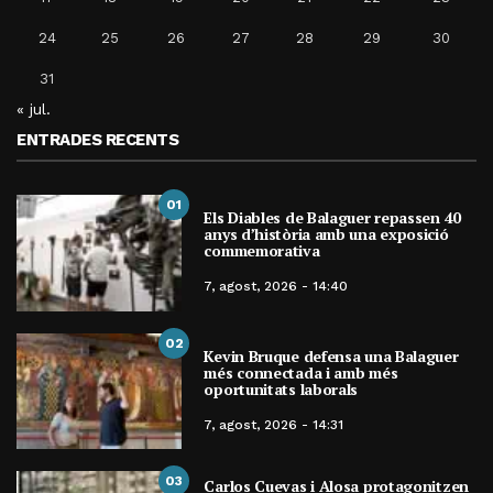
24
25
26
27
28
29
30
31
« jul.
ENTRADES RECENTS
01
Els Diables de Balaguer repassen 40
anys d’història amb una exposició
commemorativa
7, agost, 2026 - 14:40
02
Kevin Bruque defensa una Balaguer
més connectada i amb més
oportunitats laborals
7, agost, 2026 - 14:31
03
Carlos Cuevas i Alosa protagonitzen