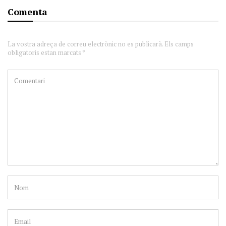
Comenta
La vostra adreça de correu electrònic no es publicarà. Els camps
obligatoris estan marcats *