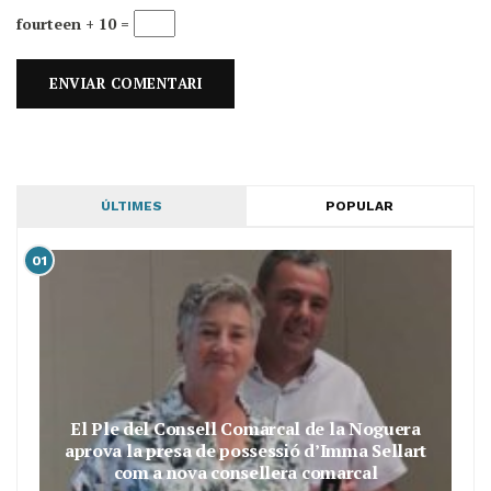
fourteen + 10 =
ÚLTIMES
POPULAR
01
El Ple del Consell Comarcal de la Noguera
aprova la presa de possessió d’Imma Sellart
com a nova consellera comarcal