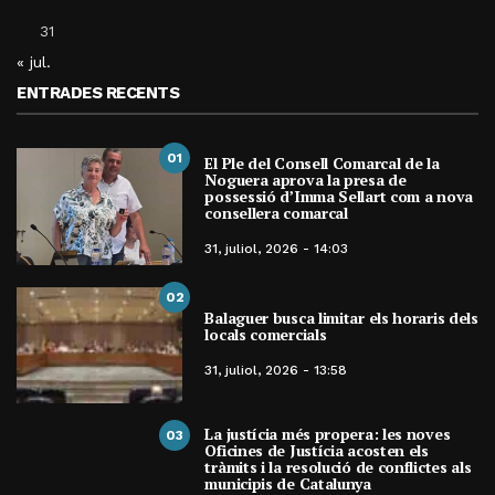
31
« jul.
ENTRADES RECENTS
01
El Ple del Consell Comarcal de la
Noguera aprova la presa de
possessió d’Imma Sellart com a nova
consellera comarcal
31, juliol, 2026 - 14:03
02
Balaguer busca limitar els horaris dels
locals comercials
31, juliol, 2026 - 13:58
La justícia més propera: les noves
03
Oficines de Justícia acosten els
tràmits i la resolució de conflictes als
municipis de Catalunya