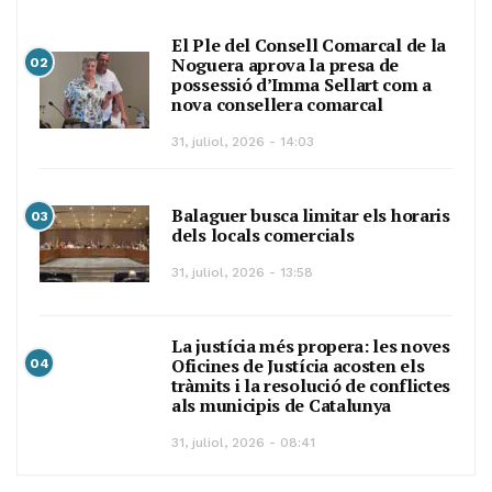
El Ple del Consell Comarcal de la
Noguera aprova la presa de
02
possessió d’Imma Sellart com a
nova consellera comarcal
31, juliol, 2026 - 14:03
Balaguer busca limitar els horaris
03
dels locals comercials
31, juliol, 2026 - 13:58
La justícia més propera: les noves
Oficines de Justícia acosten els
04
tràmits i la resolució de conflictes
als municipis de Catalunya
31, juliol, 2026 - 08:41