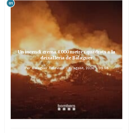
01
Un incendi crema 4.000 metres quadrats a la
deixalleria de Balaguer
Per
Balaguer Televisió
6, agost, 2026 - 09:58