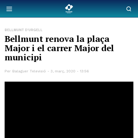
BELLMUNT D'URGELL
Bellmunt renova la plaça
Major i el carrer Major del
municipi
Per
Balaguer Televisió
3, març, 2020 - 13:56