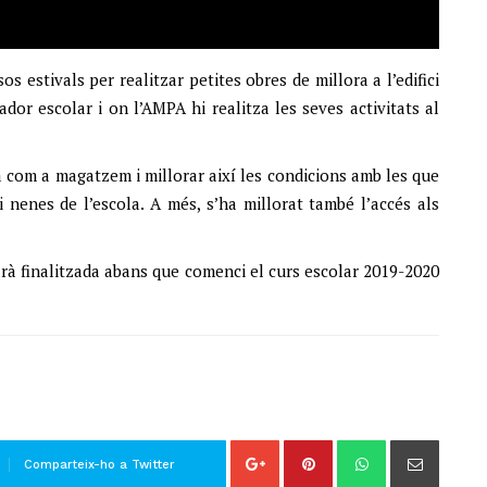
s estivals per realitzar petites obres de millora a l’edifici
dor escolar i on l’AMPA hi realitza les seves activitats al
a com a magatzem i millorar així les condicions amb les que
i nenes de l’escola. A més, s’ha millorat també l’accés als
arà finalitzada abans que comenci el curs escolar 2019-2020
Comparteix-ho a Twitter