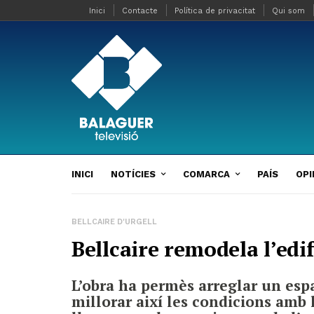
Inici
Contacte
Política de privacitat
Qui som
INICI
NOTÍCIES
COMARCA
PAÍS
OPI
BELLCAIRE D'URGELL
Bellcaire remodela l’edi
L’obra ha permès arreglar un esp
millorar així les condicions amb 