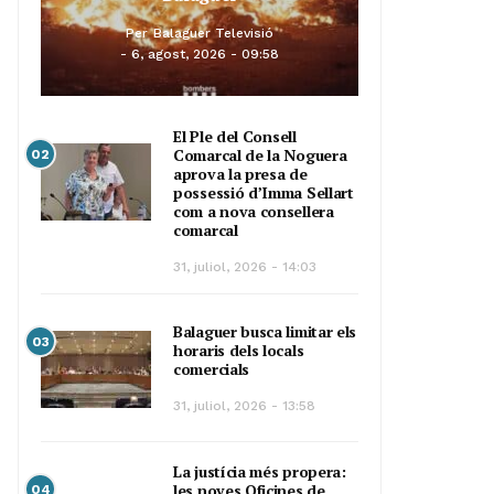
Per
Balaguer Televisió
6, agost, 2026 - 09:58
El Ple del Consell
Comarcal de la Noguera
02
aprova la presa de
possessió d’Imma Sellart
com a nova consellera
comarcal
31, juliol, 2026 - 14:03
Balaguer busca limitar els
03
horaris dels locals
comercials
31, juliol, 2026 - 13:58
La justícia més propera:
les noves Oficines de
04