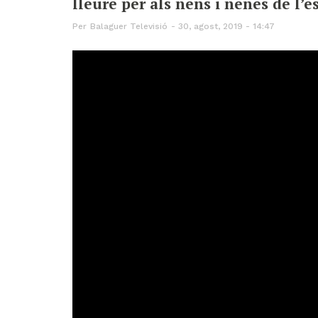
lleure per als nens i nenes de l’e
Per
Balaguer Televisió
30, agost, 2019 - 14:47