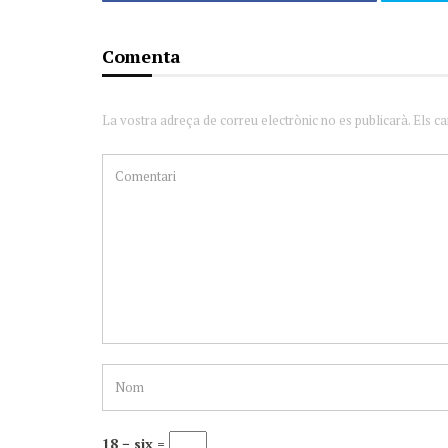
Comenta
La vostra adreça de correu electrònic no es publicarà. Els c
18 − six =