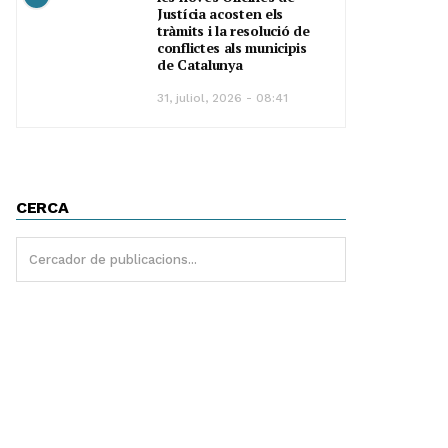
Justícia acosten els
tràmits i la resolució de
conflictes als municipis
de Catalunya
31, juliol, 2026 - 08:41
CERCA