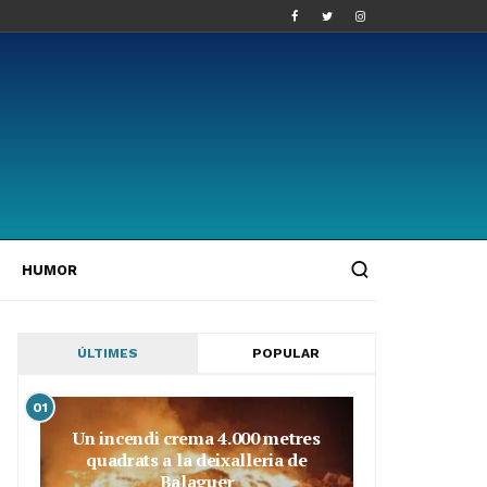
HUMOR
ÚLTIMES
POPULAR
01
Un incendi crema 4.000 metres
quadrats a la deixalleria de
Balaguer