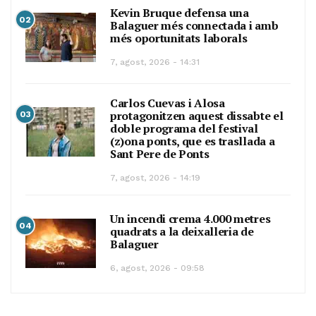
Kevin Bruque defensa una
02
Balaguer més connectada i amb
més oportunitats laborals
7, agost, 2026 - 14:31
Carlos Cuevas i Alosa
protagonitzen aquest dissabte el
03
doble programa del festival
(z)ona ponts, que es trasllada a
Sant Pere de Ponts
7, agost, 2026 - 14:19
Un incendi crema 4.000 metres
04
quadrats a la deixalleria de
Balaguer
6, agost, 2026 - 09:58