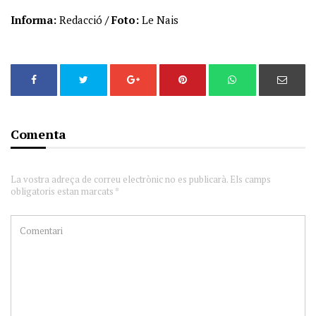
Informa:
Redacció
/ Foto:
Le Nais
Comenta
La vostra adreça de correu electrònic no es publicarà. Els camps
obligatoris estan marcats *