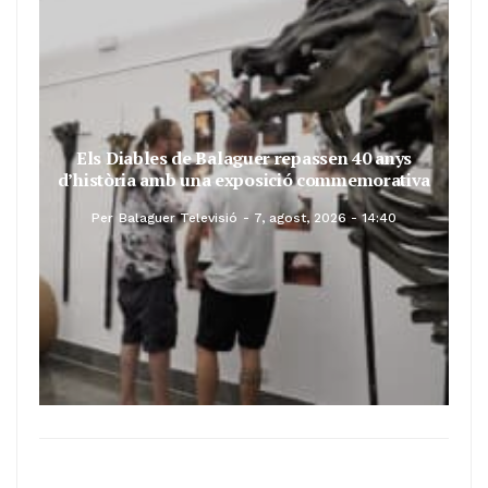
Els Diables de Balaguer repassen 40 anys
d’història amb una exposició commemorativa
Per
Balaguer Televisió
7, agost, 2026 - 14:40