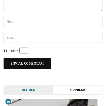
14 − six =
ÚLTIMES
POPULAR
01