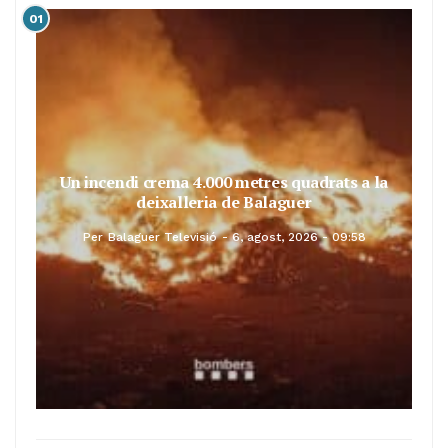
01
Un incendi crema 4.000 metres quadrats a la
deixalleria de Balaguer
Per
Balaguer Televisió
6, agost, 2026 - 09:58