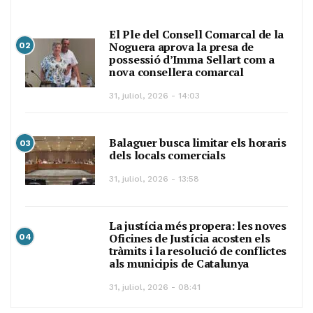
El Ple del Consell Comarcal de la
Noguera aprova la presa de
02
possessió d’Imma Sellart com a
nova consellera comarcal
31, juliol, 2026 - 14:03
Balaguer busca limitar els horaris
03
dels locals comercials
31, juliol, 2026 - 13:58
La justícia més propera: les noves
Oficines de Justícia acosten els
04
tràmits i la resolució de conflictes
als municipis de Catalunya
31, juliol, 2026 - 08:41