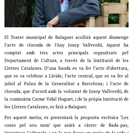
El Teatre municipal de Balaguer acollirà aquest diumenge
l’acte de cloenda de l’Any Josep Vallverdú. Aquest ha
comptat amb tres actes principals organitzats pel
Departament de Cultura, a través de la Institució de les
Lletres Catalanes. D’una banda es va fer l’acte d’obertura,
que es va celebrar a Lleida; l’acte central, que es va fer al
juliol al Palau de la Generalitat a Barcelona; i l’acte de
cloenda, que d’acord amb la voluntat de Josep Vallverdú, de
la comissària Carme Vidal Huguet, i de la pròpia Institució de
les Lletres Catalanes, es farà a Balaguer.
Per aquest motiu, es presentarà la proposta escènica ‘Les
coses pel seu nom’ que anirà a càrrec de Bada-pas,
Iniciatives Culturals, i en la que faran un repàs de la vida i