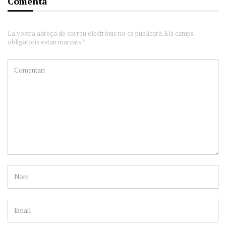
Comenta
La vostra adreça de correu electrònic no es publicarà. Els camps
obligatoris estan marcats *