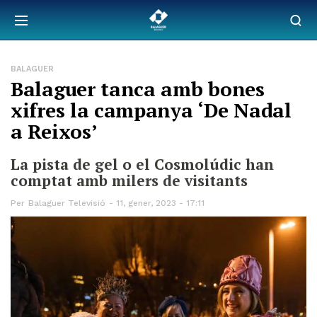
BALAGUER
Balaguer tanca amb bones
xifres la campanya ‘De Nadal
a Reixos’
La pista de gel o el Cosmolúdic han
comptat amb milers de visitants
Per
Balaguer Televisió
11, gener, 2023 - 17:11