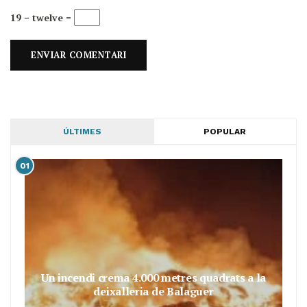
19 − twelve =
ÚLTIMES
POPULAR
01
Un incendi crema 4.000 metres quadrats a la
deixalleria de Balaguer