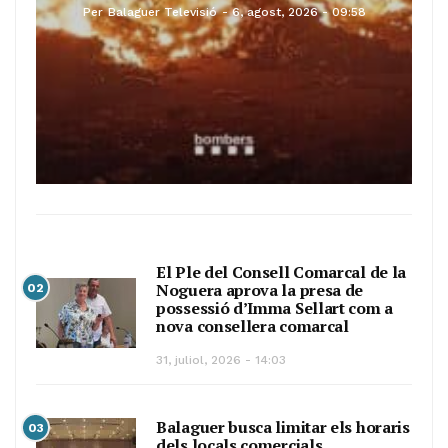
Per
Balaguer Televisió
6, agost, 2026 - 09:58
El Ple del Consell Comarcal de la
Noguera aprova la presa de
02
possessió d’Imma Sellart com a
nova consellera comarcal
31, juliol, 2026 - 14:03
Balaguer busca limitar els horaris
03
dels locals comercials