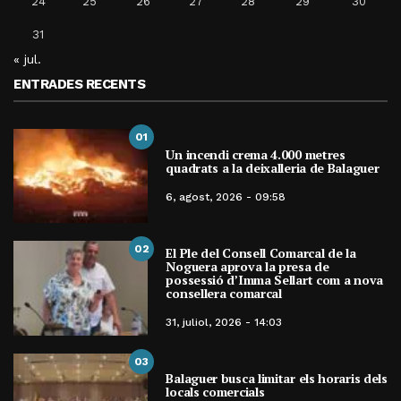
24
25
26
27
28
29
30
31
« jul.
ENTRADES RECENTS
01
Un incendi crema 4.000 metres
quadrats a la deixalleria de Balaguer
6, agost, 2026 - 09:58
02
El Ple del Consell Comarcal de la
Noguera aprova la presa de
possessió d’Imma Sellart com a nova
consellera comarcal
31, juliol, 2026 - 14:03
03
Balaguer busca limitar els horaris dels
locals comercials