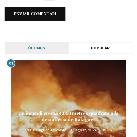
ÚLTIMES
POPULAR
01
Un incendi crema 4.000 metres quadrats a la
deixalleria de Balaguer
Per
Balaguer Televisió
6, agost, 2026 - 09:58