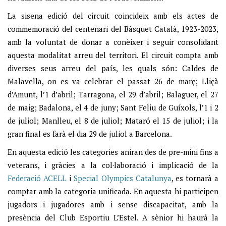
La sisena edició del circuit coincideix amb els actes de
commemoració del centenari del Bàsquet Català, 1923-2023,
amb la voluntat de donar a conèixer i seguir consolidant
aquesta modalitat arreu del territori. El circuit compta amb
diverses seus arreu del país, les quals són: Caldes de
Malavella, on es va celebrar el passat 26 de març; Lliçà
d’Amunt, l’1 d’abril; Tarragona, el 29 d’abril; Balaguer, el 27
de maig; Badalona, el 4 de juny; Sant Feliu de Guíxols, l’1 i 2
de juliol; Manlleu, el 8 de juliol; Mataró el 15 de juliol; i la
gran final es farà el dia 29 de juliol a Barcelona.
En aquesta edició les categories aniran des de pre-mini fins a
veterans, i gràcies a la col·laboració i implicació de la
Federació ACELL
i
Special Olympics Catalunya
, es tornarà a
comptar amb la categoria unificada. En aquesta hi participen
jugadors i jugadores amb i sense discapacitat, amb la
presència del Club Esportiu L’Estel. A sènior hi haurà la