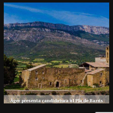
a
Àger presenta candidatura al Pla de Barris
s
Per
Balaguer Televisió
27, juliol, 2026 - 09:42