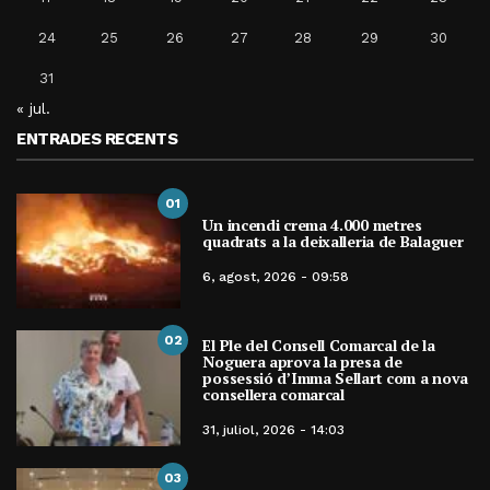
24
25
26
27
28
29
30
31
« jul.
ENTRADES RECENTS
01
Un incendi crema 4.000 metres
quadrats a la deixalleria de Balaguer
6, agost, 2026 - 09:58
02
El Ple del Consell Comarcal de la
Noguera aprova la presa de
possessió d’Imma Sellart com a nova
consellera comarcal
31, juliol, 2026 - 14:03
03