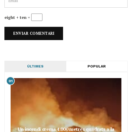
eight + ten =
ÚLTIMES
POPULAR
01
Un incendi crema 4.000 metres quadrats a la