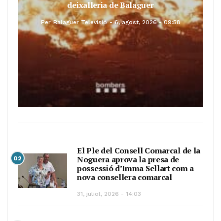
deixalleria de Balaguer
Per
Balaguer Televisió
6, agost, 2026 - 09:58
El Ple del Consell Comarcal de la
Noguera aprova la presa de
02
possessió d’Imma Sellart com a
nova consellera comarcal
31, juliol, 2026 - 14:03