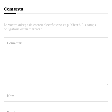
Comenta
La vostra adreça de correu electrònic no es publicarà. Els camps
obligatoris estan marcats *