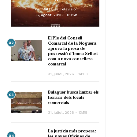
Per
Balaguer Televisió
6, agost, 2026 - 09:58
El Ple del Consell
Comarcal de la Noguera
02
aprova la presa de
possessió d’Imma Sellart
com a nova consellera
comarcal
31, juliol, 2026 - 14:03
Balaguer busca limitar els
03
horaris dels locals
comercials
31, juliol, 2026 - 13:58
La justícia més propera:
les noves Oficines de
04