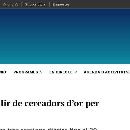
Anuncia’t
Subscriptors
Enquestes
NIÓ
PROGRAMES
EN DIRECTE
AGENDA D’ACTIVITATS
ir de cercadors d’or per
a tres sessions diàries fins al 20