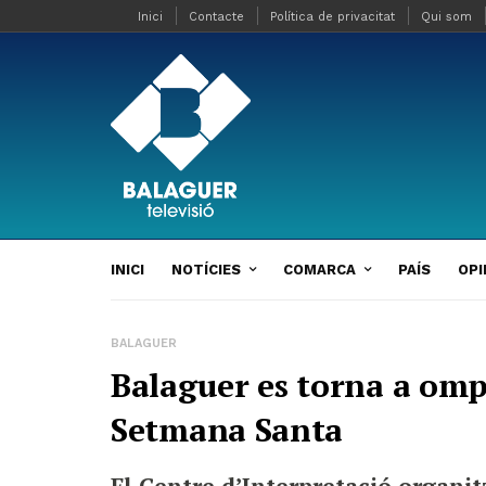
Inici
Contacte
Política de privacitat
Qui som
INICI
NOTÍCIES
COMARCA
PAÍS
OPI
BALAGUER
Balaguer es torna a ompl
Setmana Santa
El Centre d’Interpretació organitz