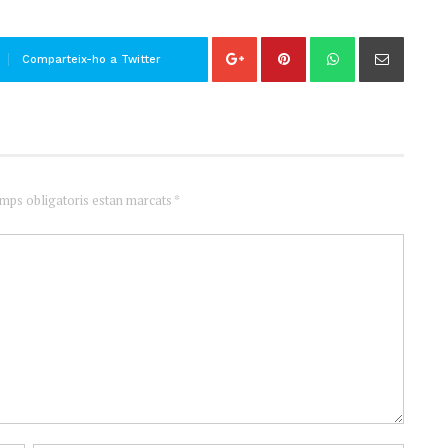
Comparteix-ho a Twitter
amps obligatoris estan marcats *