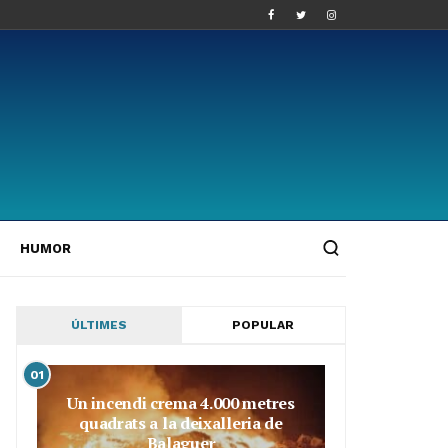
HUMOR
ÚLTIMES
POPULAR
01
Un incendi crema 4.000 metres
quadrats a la deixalleria de
Balaguer