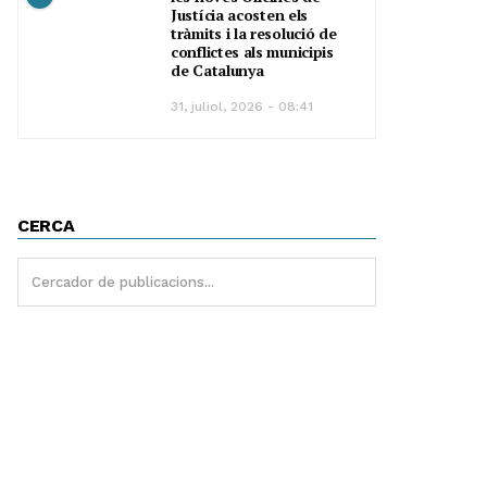
Justícia acosten els
tràmits i la resolució de
conflictes als municipis
de Catalunya
31, juliol, 2026 - 08:41
CERCA