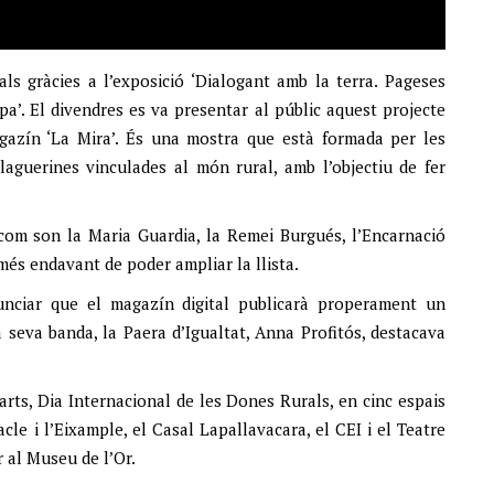
als gràcies a l’exposició ‘Dialogant amb la terra. Pageses
a’. El divendres es va presentar al públic aquest projecte
magazín ‘La Mira’. És una mostra que està formada per les
alaguerines vinculades al món rural, amb l’objectiu de fer
om son la Maria Guardia, la Remei Burgués, l’Encarnació
més endavant de poder ampliar la llista.
unciar que el magazín digital publicarà properament un
a seva banda, la Paera d’Igualtat, Anna Profitós, destacava
.
arts, Dia Internacional de les Dones Rurals, en cinc espais
le i l’Eixample, el Casal Lapallavacara, el CEI i el Teatre
r al Museu de l’Or.