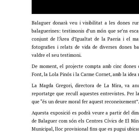
Balaguer donarà veu i visibilitat a les dones rur
balaguerines: testimonis d’un món que se’ns escap
conjunt de l’Àrea d’Igualtat de la Paeria i el 
fotografies i relats de vida de diverses dones b
valdre el seu testimoni.
De moment, el projecte compta amb cinc dones c
Font, la Lola Pinós i la Carme Cornet, amb la idea 
La Magda Gregori, directora de La Mira, va an
reportatge que recull aquestes entrevistes. Per l
que “és un deure moral fer aquest reconeixement”
Aquesta exposició es podrà veure a partir del dim
de Balaguer com són els Centres Cívics de El Mirac
Municipal, lloc provisional fins que es pugui ubica