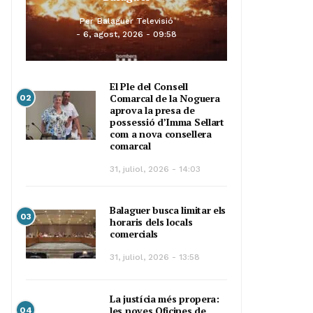
Per
Balaguer Televisió
6, agost, 2026 - 09:58
El Ple del Consell
Comarcal de la Noguera
02
aprova la presa de
possessió d’Imma Sellart
com a nova consellera
comarcal
31, juliol, 2026 - 14:03
Balaguer busca limitar els
03
horaris dels locals
comercials
31, juliol, 2026 - 13:58
La justícia més propera:
les noves Oficines de
04