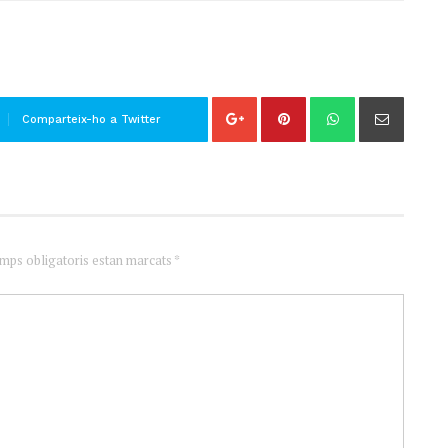
Comparteix-ho a Twitter
amps obligatoris estan marcats *