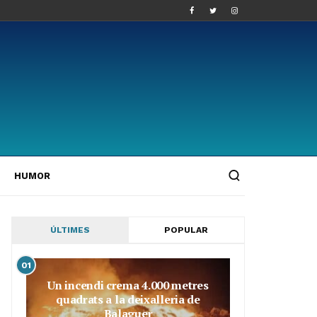
HUMOR
ÚLTIMES
POPULAR
01
Un incendi crema 4.000 metres
quadrats a la deixalleria de
Balaguer