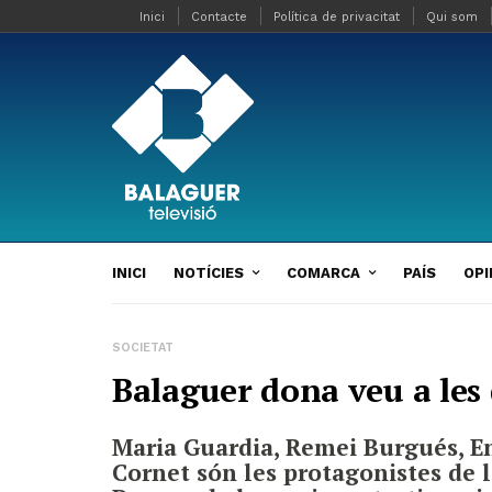
Inici
Contacte
Política de privacitat
Qui som
INICI
NOTÍCIES
COMARCA
PAÍS
OPI
SOCIETAT
Balaguer dona veu a les
Maria Guardia, Remei Burgués, En
Cornet són les protagonistes de l