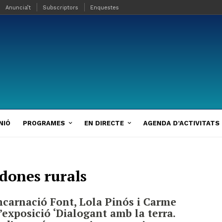
Anuncia’t
Subscriptors
Enquestes
NIÓ
PROGRAMES
EN DIRECTE
AGENDA D’ACTIVITATS
 dones rurals
carnació Font, Lola Pinós i Carme
’exposició ‘Dialogant amb la terra.