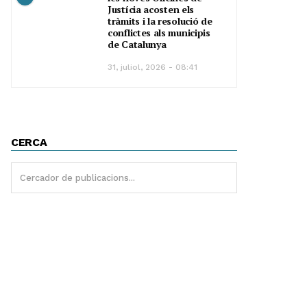
Justícia acosten els
tràmits i la resolució de
conflictes als municipis
de Catalunya
31, juliol, 2026 - 08:41
CERCA