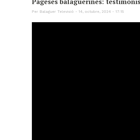
Pageses balaguerines: testimoni
Per
Balaguer Televisió
14, octubre, 2024 - 17:15