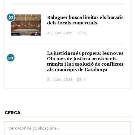
Balaguer busca limitar els horaris
03
dels locals comercials
31, juliol, 2026 - 13:58
La justícia més propera: les noves
Oficines de Justícia acosten els
04
tràmits i la resolució de conflictes
als municipis de Catalunya
31, juliol, 2026 - 08:41
CERCA