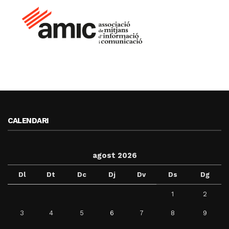
CALENDARI
agost 2026
Dl
Dt
Dc
Dj
Dv
Ds
Dg
1
2
3
4
5
6
7
8
9