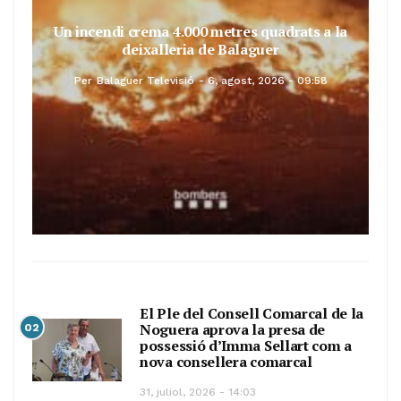
Un incendi crema 4.000 metres quadrats a la
deixalleria de Balaguer
Per
Balaguer Televisió
6, agost, 2026 - 09:58
El Ple del Consell Comarcal de la
Noguera aprova la presa de
02
possessió d’Imma Sellart com a
nova consellera comarcal
31, juliol, 2026 - 14:03