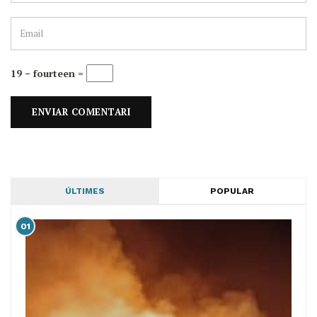
19 − fourteen =
ÚLTIMES
POPULAR
01