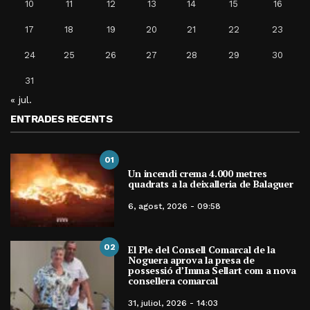
10
11
12
13
14
15
16
17
18
19
20
21
22
23
24
25
26
27
28
29
30
31
« jul.
ENTRADES RECENTS
01
Un incendi crema 4.000 metres
quadrats a la deixalleria de Balaguer
6, agost, 2026 - 09:58
02
El Ple del Consell Comarcal de la
Noguera aprova la presa de
possessió d’Imma Sellart com a nova
consellera comarcal
31, juliol, 2026 - 14:03