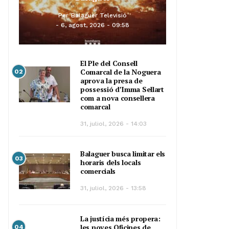
Per
Balaguer Televisió
6, agost, 2026 - 09:58
El Ple del Consell
Comarcal de la Noguera
02
aprova la presa de
possessió d’Imma Sellart
com a nova consellera
comarcal
31, juliol, 2026 - 14:03
Balaguer busca limitar els
03
horaris dels locals
comercials
31, juliol, 2026 - 13:58
La justícia més propera:
les noves Oficines de
04