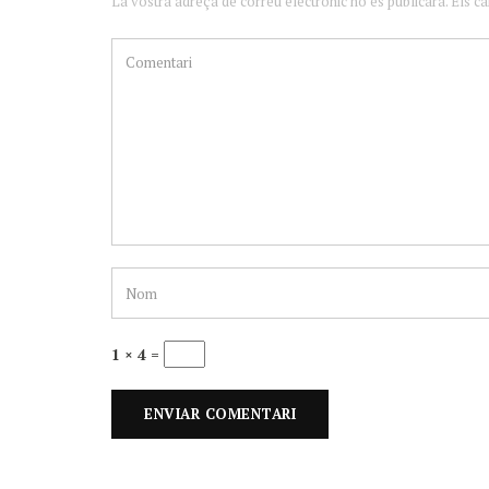
La vostra adreça de correu electrònic no es publicarà. Els c
1 × 4 =