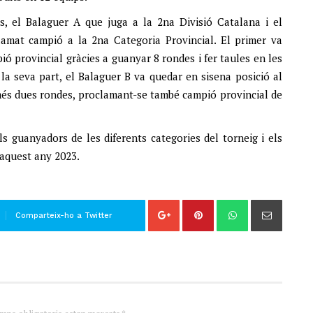
, el Balaguer A que juga a la 2na Divisió Catalana i el
amat campió a la 2na Categoria Provincial. El primer va
ó provincial gràcies a guanyar 8 rondes i fer taules en les
r la seva part, el Balaguer B va quedar en sisena posició al
omés dues rondes, proclamant-se també campió provincial de
els guanyadors de les diferents categories del torneig i els
’aquest any 2023.
Comparteix-ho a Twitter