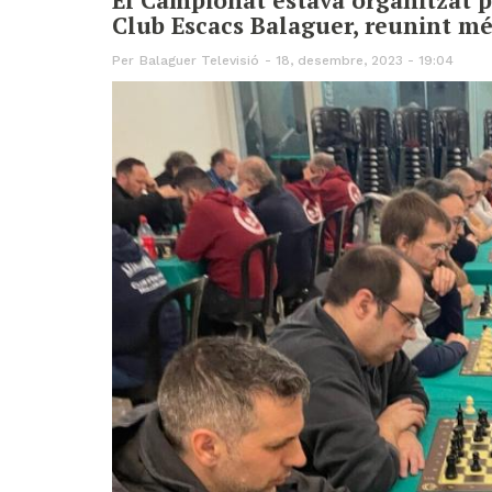
Club Escacs Balaguer, reunint mé
Per
Balaguer Televisió
18, desembre, 2023 - 19:04