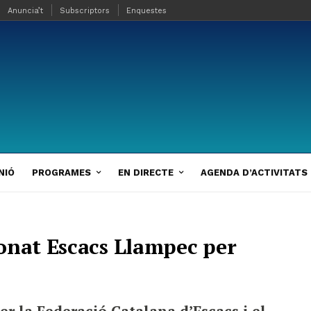
Anuncia’t
Subscriptors
Enquestes
NIÓ
PROGRAMES
EN DIRECTE
AGENDA D’ACTIVITATS
onat Escacs Llampec per
r la Federació Catalana d’Escacs i el