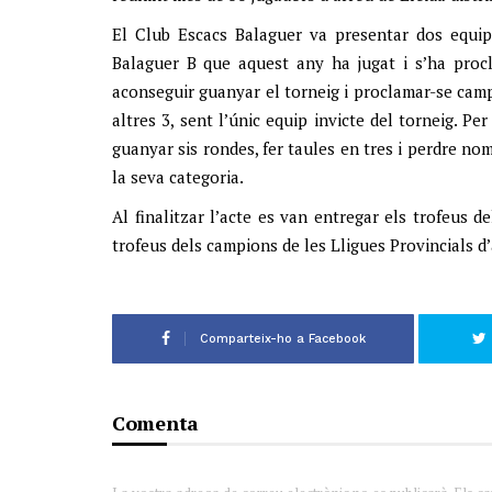
El Club Escacs Balaguer va presentar dos equips
Balaguer B que aquest any ha jugat i s’ha procl
aconseguir guanyar el torneig i proclamar-se campi
altres 3, sent l’únic equip invicte del torneig. Pe
guanyar sis rondes, fer taules en tres i perdre n
la seva categoria.
Al finalitzar l’acte es van entregar els trofeus d
trofeus dels campions de les Lligues Provincials d
Comparteix-ho a Facebook
Comenta