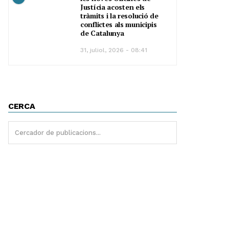
Justícia acosten els
tràmits i la resolució de
conflictes als municipis
de Catalunya
31, juliol, 2026 - 08:41
CERCA