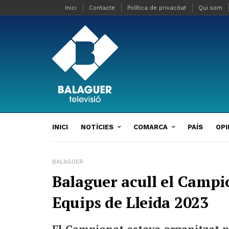
Inici
Contacte
Política de privacitat
Qui som
INICI
NOTÍCIES
COMARCA
PAÍS
OPI
BALAGUER
Balaguer acull el Campi
Equips de Lleida 2023
El Campionat estava organitzat pe