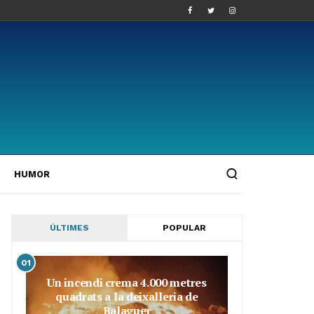
HUMOR
ÚLTIMES
POPULAR
01
Un incendi crema 4.000 metres
quadrats a la deixalleria de
Balaguer