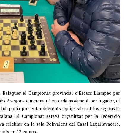
a Balaguer el Campionat provincial d’Escacs Llampec per
més 2 segons d’increment en cada moviment per jugador, el
club podia presentar diferents equips situant-los segons la
talana. El Campionat estava organitzat per la Federació
va celebrar en la sala Polivalent del Casal Lapallavacara,
buïts en 12 equips.