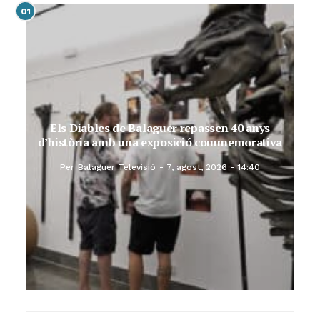
01
Els Diables de Balaguer repassen 40 anys
d’història amb una exposició commemorativa
Per
Balaguer Televisió
7, agost, 2026 - 14:40