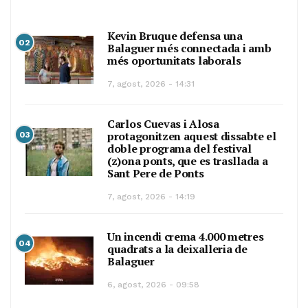
Kevin Bruque defensa una
02
Balaguer més connectada i amb
més oportunitats laborals
7, agost, 2026 - 14:31
Carlos Cuevas i Alosa
protagonitzen aquest dissabte el
03
doble programa del festival
(z)ona ponts, que es trasllada a
Sant Pere de Ponts
7, agost, 2026 - 14:19
Un incendi crema 4.000 metres
04
quadrats a la deixalleria de
Balaguer
6, agost, 2026 - 09:58