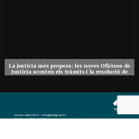
La justícia més propera: les noves Oficines de
Justícia acosten els tràmits i la resolució de
conflictes als municipis de Catalunya
Per
Balaguer Televisió
31, juliol, 2026 - 08:41
Correu electrònic:
info@balaguer.tv
Telèfons: 973449838
© 2019 Balaguer Audiovisuals SL Tots els drets reservats.
Portal Web desenvolupat per CompsaOnline S.L.