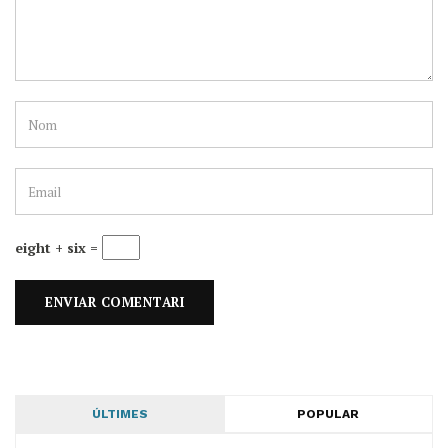
eight + six =
ÚLTIMES
POPULAR