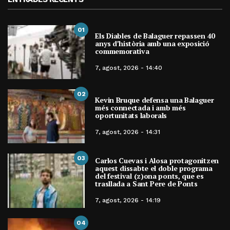
01
Els Diables de Balaguer repassen 40
anys d’història amb una exposició
commemorativa
7, agost, 2026 - 14:40
02
Kevin Bruque defensa una Balaguer
més connectada i amb més
oportunitats laborals
7, agost, 2026 - 14:31
03
Carlos Cuevas i Alosa protagonitzen
aquest dissabte el doble programa
del festival (z)ona ponts, que es
trasllada a Sant Pere de Ponts
7, agost, 2026 - 14:19
04